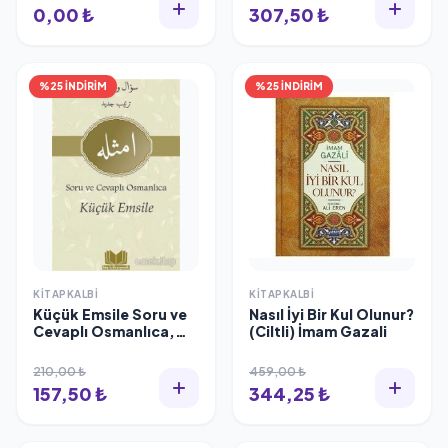
0,00 ₺
307,50 ₺
%25 İNDİRİM
%25 İNDİRİM
KITAPKALBI
KITAPKALBI
Küçük Emsile Soru ve
Nasıl İyi Bir Kul Olunur?
Cevaplı Osmanlıca,
(Ciltli) İmam Gazali
Kitapkalbi
210,00 ₺
459,00 ₺
157,50 ₺
344,25 ₺