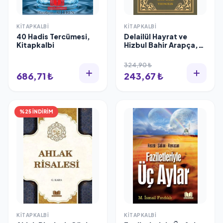
KITAPKALBI
KITAPKALBI
40 Hadis Tercümesi,
Delailül Hayrat ve
Kitapkalbi
Hizbul Bahir Arapça,
Kitapkalbi
324,90 ₺
686,71 ₺
243,67 ₺
%25 İNDİRİM
KITAPKALBI
KITAPKALBI