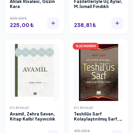
Ahlak Risalesi, Güzin
Faziletleriyle Üç Aylar,
Kara
M.İsmail Fındıklı
300,00 ₺
225,00 ₺
238,81 ₺
%25 İNDİRİM
KITAPKALBI
KITAPKALBI
Avamil, Zehra Seven,
Teshilüs Sarf
Kitap Kalbi Yayıncılık
Kolaylaştırılmış Sarf,
Kitapkalbi
410,00 ₺