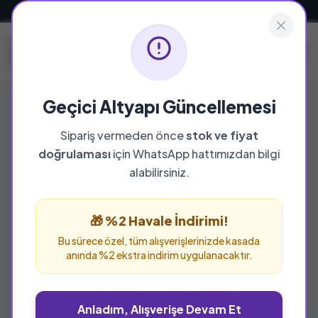
Güvenli ve Hızlı Teslimat
Geçici Altyapı Güncellemesi
Sipariş vermeden önce
stok ve fiyat
YAYINEVI
doğrulaması
için WhatsApp hattımızdan bilgi
Kitapkalbi
alabilirsiniz.
Kitapkalbi yayınevine ait tüm eserleri bu
sayfada inceleyebilir ve güvenle sipariş
🎁 %2 Havale İndirimi!
verebilirsiniz.
Bu sürece özel, tüm alışverişlerinizde kasada
anında %2 ekstra indirim uygulanacaktır.
Anladım, Alışverişe Devam Et