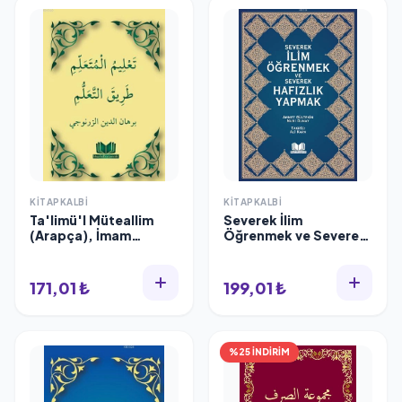
KITAPKALBI
KITAPKALBI
Ta'limü'l Müteallim
Severek İlim
(Arapça), İmam
Öğrenmek ve Severek
Burhaneddin Ez-
Hafızlık Yapmak,
Zernuci
Ahmet Gültekin
171,01 ₺
199,01 ₺
%25 İNDİRİM