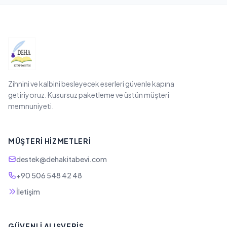
Zihnini ve kalbini besleyecek eserleri güvenle kapına
getiriyoruz. Kusursuz paketleme ve üstün müşteri
memnuniyeti.
MÜŞTERI HIZMETLERI
destek@dehakitabevi.com
+90 506 548 42 48
İletişim
GÜVENLI ALIŞVERIŞ