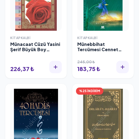
KITAPKALBI
KITAPKALBI
Münacaat Cüzü Yasini
Münebbihat
Şerif Büyük Boy
Tercümesi Cennet
Karton Kapak, H.
Yolunun İşaretleri,
Özkan
Kitapkalbi
245,00 ₺
226,37 ₺
183,75 ₺
%25 İNDİRİM