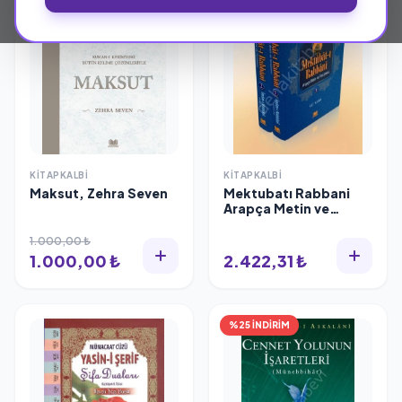
KITAPKALBI
KITAPKALBI
Maksut, Zehra Seven
Mektubatı Rabbani
Arapça Metin ve
Tercümesi 2 Cilt
1.000,00 ₺
1.000,00 ₺
2.422,31 ₺
%25 İNDİRİM