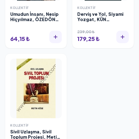
KOLLEKTIF
KOLLEKTIF
Umudun İnsanı, Nesip
Derviş ve Yol, Siyami
Hiçyılmaz, ÖZEDÖNÜŞ
Yozgat, KÜN
YAYINLARI
YAYINCILIK
239,00 ₺
64,15 ₺
179,25 ₺
KOLLEKTIF
Sivil Uzlaşma, Sivil
Toplum Projesi, Metin