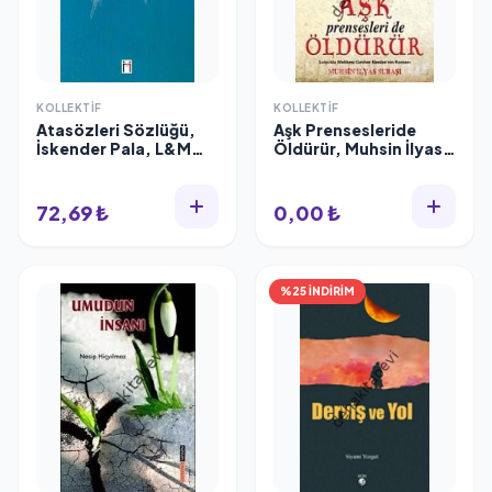
KOLLEKTIF
KOLLEKTIF
Atasözleri Sözlüğü,
Aşk Prensesleride
İskender Pala, L&M
Öldürür, Muhsin İlyas
YAYINCILIK
Subaşı
72,69 ₺
0,00 ₺
%25 İNDİRİM