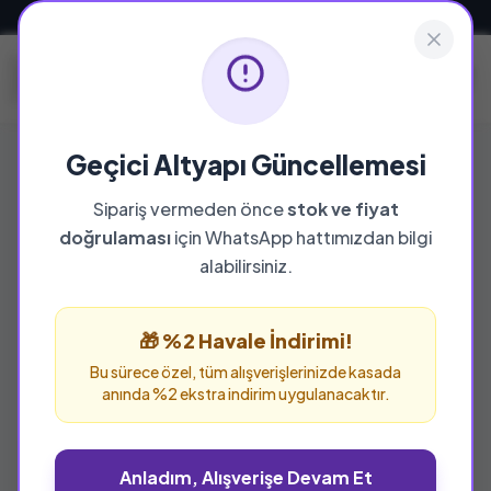
Güvenli ve Hızlı Teslimat
Geçici Altyapı Güncellemesi
Sipariş vermeden önce
stok ve fiyat
YAYINEVI
doğrulaması
için WhatsApp hattımızdan bilgi
Kollektif
alabilirsiniz.
Kollektif yayınevine ait tüm eserleri bu sayfada
inceleyebilir ve güvenle sipariş verebilirsiniz.
🎁 %2 Havale İndirimi!
Bu sürece özel, tüm alışverişlerinizde kasada
anında %2 ekstra indirim uygulanacaktır.
Anladım, Alışverişe Devam Et