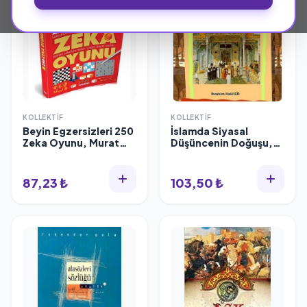
KOLLEKTIF
KOLLEKTIF
Beyin Egzersizleri 250
İslamda Siyasal
Zeka Oyunu, Murat
Düşüncenin Doğuşu,
Çınar
İbrahim Halil Er
87,23 ₺
103,50 ₺