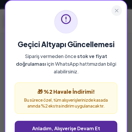
Güvenli ve Hızlı Teslimat
Geçici Altyapı Güncellemesi
Sipariş vermeden önce
stok ve fiyat
YAYINEVI
doğrulaması
için WhatsApp hattımızdan bilgi
Kto Karatay Üniversitesi
alabilirsiniz.
Kto Karatay Üniversitesi yayınevine ait tüm
eserleri bu sayfada inceleyebilir ve güvenle
🎁 %2 Havale İndirimi!
sipariş verebilirsiniz.
Bu sürece özel, tüm alışverişlerinizde kasada
anında %2 ekstra indirim uygulanacaktır.
Anladım, Alışverişe Devam Et
%25 İNDİRİM