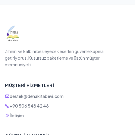
Zihnini ve kalbini besleyecek eserleri güvenle kapına
getiriyoruz. Kusursuz paketleme ve üstün müşteri
memnuniyeti.
MÜŞTERI HIZMETLERI
destek@dehakitabevi.com
+90 506 548 42 48
İletişim