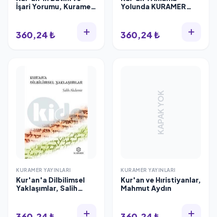
İşari Yorumu, Kuramer
Yolunda KURAMER
Yayınları
Konferansları 2,
Kuramer Yayınları
360,24 ₺
360,24 ₺
KAPAK YOK
KURAMER YAYINLARI
KURAMER YAYINLARI
Kur'an'a Dilbilimsel
Kur'an ve Hıristiyanlar,
Yaklaşımlar, Salih
Mahmut Aydın
Akdemir
360,24 ₺
360,24 ₺