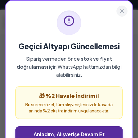
Güvenli ve Hızlı Teslimat
Geçici Altyapı Güncellemesi
Sipariş vermeden önce
stok ve fiyat
YAYINEVI
doğrulaması
için WhatsApp hattımızdan bilgi
Kuramer Yayınları
alabilirsiniz.
Kuramer Yayınları yayınevine ait tüm eserleri bu
sayfada inceleyebilir ve güvenle sipariş
🎁 %2 Havale İndirimi!
verebilirsiniz.
Bu sürece özel, tüm alışverişlerinizde kasada
anında %2 ekstra indirim uygulanacaktır.
Anladım, Alışverişe Devam Et