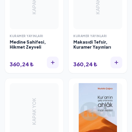
KAPAK YOK
KAPAK YOK
KURAMER YAYINLARI
KURAMER YAYINLARI
Medine Sahifesi,
Makasıdi Tefsir,
Hikmet Zeyveli
Kuramer Yayınları
360,24 ₺
360,24 ₺
KAPAK YOK