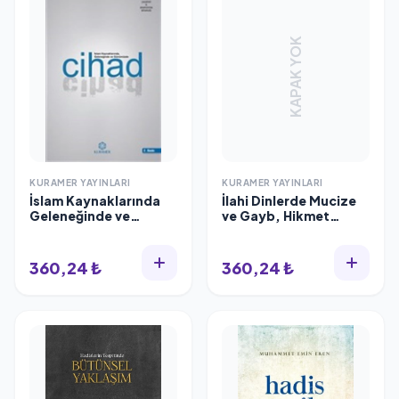
KAPAK YOK
KURAMER YAYINLARI
KURAMER YAYINLARI
İslam Kaynaklarında
İlahi Dinlerde Mucize
Geleneğinde ve
ve Gayb, Hikmet
Günümüzde Cihad,
Zeyveli
Kuramer Yayınları
360,24 ₺
360,24 ₺