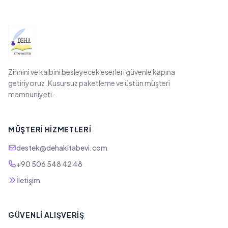
Zihnini ve kalbini besleyecek eserleri güvenle kapına
getiriyoruz. Kusursuz paketleme ve üstün müşteri
memnuniyeti.
MÜŞTERI HIZMETLERI
destek@dehakitabevi.com
+90 506 548 42 48
İletişim
GÜVENLI ALIŞVERIŞ