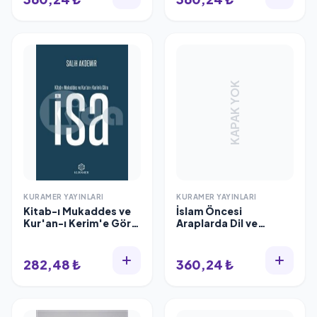
KAPAK YOK
KURAMER YAYINLARI
KURAMER YAYINLARI
Kitab-ı Mukaddes ve
İslam Öncesi
Kur'an-ı Kerim'e Göre
Araplarda Dil ve
Hz. İsa, Salih Akdemir
Edebiyat, Kuramer
Yayınları
282,48 ₺
360,24 ₺