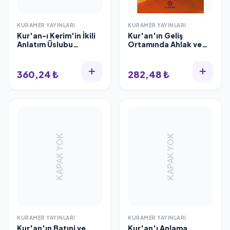
KURAMER YAYINLARI
KURAMER YAYINLARI
Kur'an-ı Kerim'in İkili
Kur'an'ın Geliş
Anlatım Üslubu
Ortamında Ahlak ve
Bağlamında Terğib ve
İnsan İlişkileri,
Terhib, Hatice Görmez
Mustafa Çağrıcı
360,24 ₺
282,48 ₺
KAPAK YOK
KAPAK YOK
KURAMER YAYINLARI
KURAMER YAYINLARI
Kur'an'ın Batıni ve
Kur'an'ı Anlama