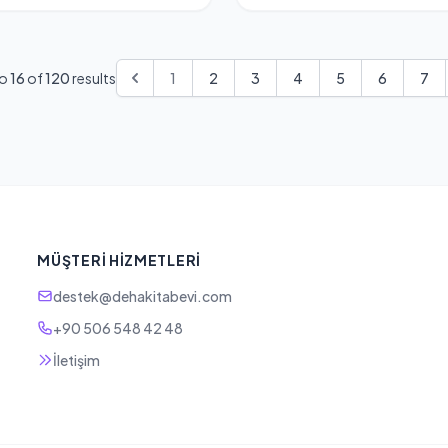
o
16
of
120
results
1
2
3
4
5
6
7
MÜŞTERI HIZMETLERI
destek@dehakitabevi.com
+90 506 548 42 48
İletişim