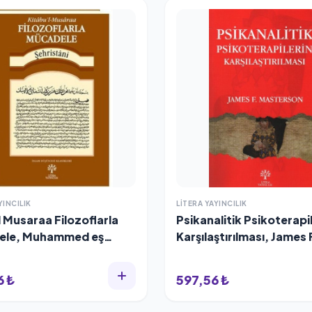
YINCILIK
LITERA YAYINCILIK
 Musaraa Filozoflarla
Psikanalitik Psikoterapi
ele, Muhammed eş
Karşılaştırılması, James 
tani
Masterson
6 ₺
597,56 ₺