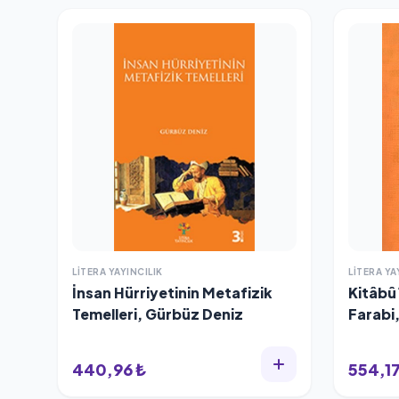
LITERA YAYINCILIK
LITERA YA
İnsan Hürriyetinin Metafizik
Kitâbû´
Temelleri, Gürbüz Deniz
Farabi,
440,96 ₺
554,17