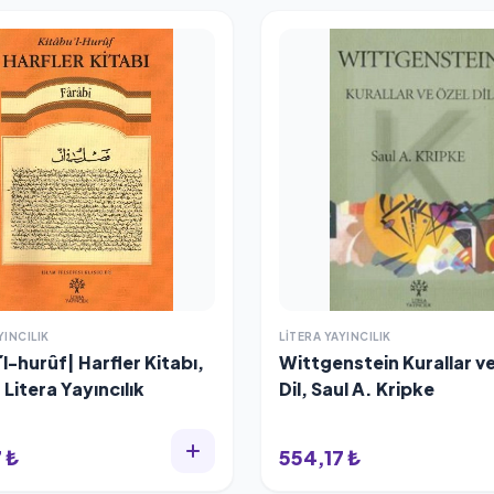
YINCILIK
LITERA YAYINCILIK
l-hurûf| Harfler Kitabı,
Wittgenstein Kurallar v
 Litera Yayıncılık
Dil, Saul A. Kripke
 ₺
554,17 ₺