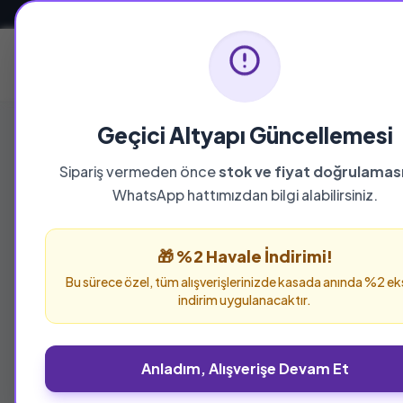
Güvenli ve Hızlı Teslimat
Ana Sayfa
Geçici Altyapı Güncellemesi
Sipariş vermeden önce
stok ve fiyat doğrulamas
YAYINEVI
WhatsApp hattımızdan bilgi alabilirsiniz.
Litera Yayıncılı
🎁 %2 Havale İndirimi!
Litera Yayıncılık yayınevine ait tüm eserleri b
Bu sürece özel, tüm alışverişlerinizde kasada anında %2 ek
verebilirsiniz.
indirim uygulanacaktır.
Anladım, Alışverişe Devam Et