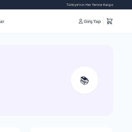
Türkiye'nin Her Yerine Kargo
lar
Giriş Yap
📚