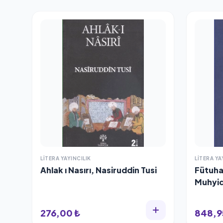
LITERA YAYINCILIK
LITERA YA
Ahlak ı Nasırı, Nasiruddin Tusi
Fütuha
Muhyid
276,00 ₺
848,9