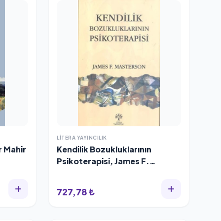
LITERA YAYINCILIK
r Mahir
Kendilik Bozukluklarının
Psikoterapisi, James F.
Masterson
727,78 ₺