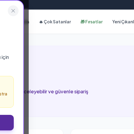
Hakkımızda
🔥 Çok Satanlar
🎁 Fırsatlar
Yeni Çıkan
ı
için
k
u sayfada inceleyebilir ve güvenle sipariş
stra