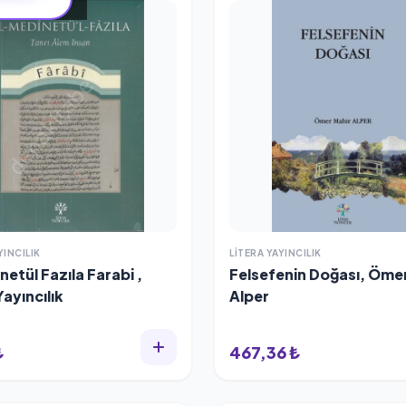
YINCILIK
LITERA YAYINCILIK
netül Fazıla Farabi ,
Felsefenin Doğası, Öme
Yayıncılık
Alper
₺
467,36 ₺