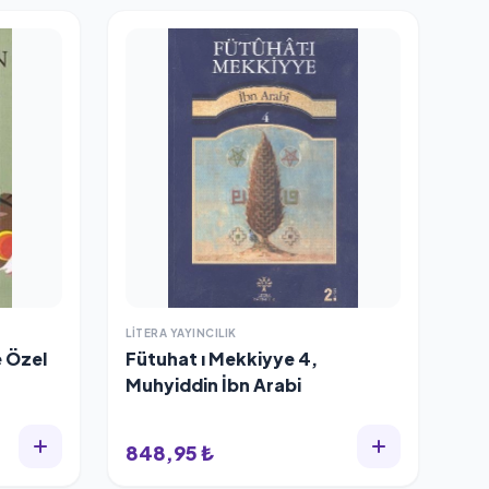
LITERA YAYINCILIK
e Özel
Fütuhat ı Mekkiyye 4,
Muhyiddin İbn Arabi
848,95 ₺