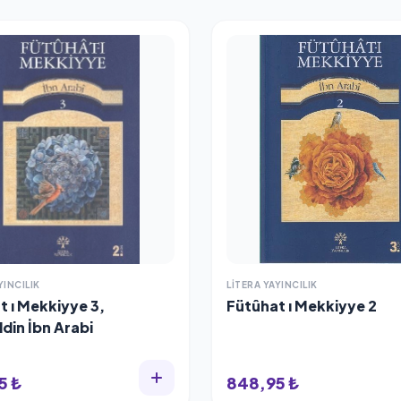
YINCILIK
LITERA YAYINCILIK
t ı Mekkiyye 3,
Fütûhat ı Mekkiyye 2
din İbn Arabi
5 ₺
848,95 ₺