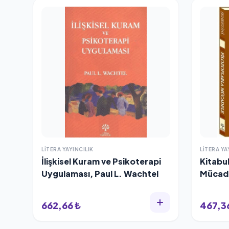
LITERA YAYINCILIK
LITERA YA
İlişkisel Kuram ve Psikoterapi
Kitabul
Uygulaması, Paul L. Wachtel
Mücad
Şehris
662,66 ₺
467,3