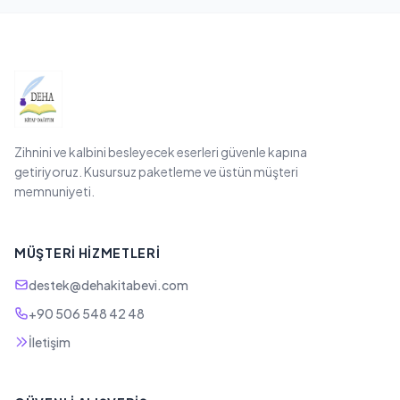
Zihnini ve kalbini besleyecek eserleri güvenle kapına
getiriyoruz. Kusursuz paketleme ve üstün müşteri
memnuniyeti.
MÜŞTERI HIZMETLERI
destek@dehakitabevi.com
+90 506 548 42 48
İletişim