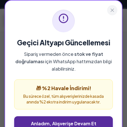
Güvenli ve Hızlı Teslimat
Geçici Altyapı Güncellemesi
Sipariş vermeden önce
stok ve fiyat
YAYINEVI
doğrulaması
için WhatsApp hattımızdan bilgi
Madve Yayınları
alabilirsiniz.
Madve Yayınları yayınevine ait tüm eserleri bu
sayfada inceleyebilir ve güvenle sipariş
🎁 %2 Havale İndirimi!
verebilirsiniz.
Bu sürece özel, tüm alışverişlerinizde kasada
anında %2 ekstra indirim uygulanacaktır.
Anladım, Alışverişe Devam Et
%25 İNDİRİM
%25 İNDİRİM