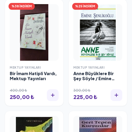
%38 İNDİRİM
%25 İNDİRİM
MEKTUP YAYINLARI
MEKTUP YAYINLARI
Bir İmam Hatipli Vardı,
Anne Büyüklere Bir
Mektup Yayınları
Şey Söyle / Emine
Şenlikoğlu / Mektup
Yayınları /
400,00 ₺
300,00 ₺
9786259785219
250,00 ₺
225,00 ₺