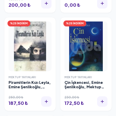
200,00 ₺
0,00 ₺
%25 İNDİRİM
%25 İNDİRİM
MEKTUP YAYINLARI
MEKTUP YAYINLARI
Piramitlerin Kızı Leyla,
Çin İşkencesi, Emine
Emine Şenlikoğlu,
Şenlikoğlu, Mektup
Mektup Yayınları
Yayınları
250,00 ₺
230,00 ₺
187,50 ₺
172,50 ₺