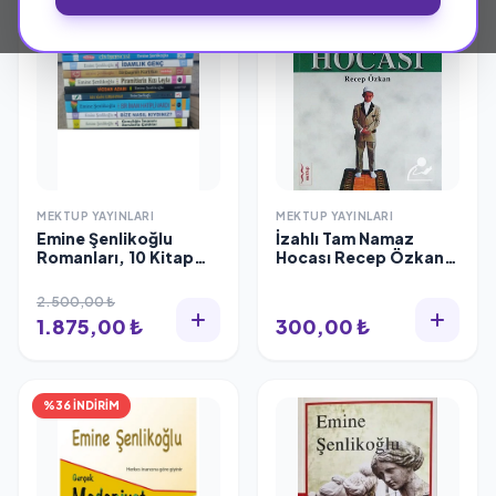
MEKTUP YAYINLARI
MEKTUP YAYINLARI
Emine Şenlikoğlu
İzahlı Tam Namaz
Romanları, 10 Kitap
Hocası Recep Özkan
Set
Mektup Yayınları
2.500,00 ₺
1.875,00 ₺
300,00 ₺
%36 İNDİRİM