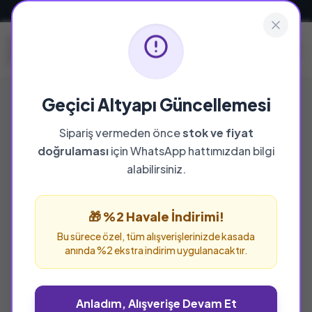
Güvenli ve Hızlı Teslimat
Geçici Altyapı Güncellemesi
Sipariş vermeden önce
stok ve fiyat
YAYINEVI
doğrulaması
için WhatsApp hattımızdan bilgi
Mektup Yayınları
alabilirsiniz.
Mektup Yayınları yayınevine ait tüm eserleri bu
sayfada inceleyebilir ve güvenle sipariş
🎁 %2 Havale İndirimi!
verebilirsiniz.
Bu sürece özel, tüm alışverişlerinizde kasada
anında %2 ekstra indirim uygulanacaktır.
Anladım, Alışverişe Devam Et
%25 İNDİRİM