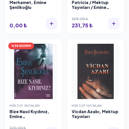
Merhamet, Emine
Patricia / Mektup
Şenlikoğlu
Yayınları / Emine
Şenlikoğlu
309,00 ₺
0,00 ₺
231,75 ₺
%38 İNDİRİM
MEKTUP YAYINLARI
MEKTUP YAYINLARI
Bize Nasıl Kıydınız,
Vicdan Azabı, Mektup
Emine
Yayınları
Şenlikoğlu,Mektup
Yayınları
320,00 ₺