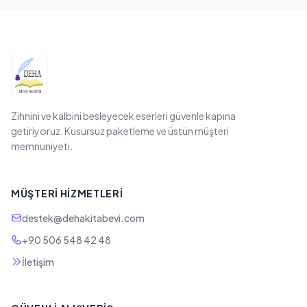
Zihnini ve kalbini besleyecek eserleri güvenle kapına
getiriyoruz. Kusursuz paketleme ve üstün müşteri
memnuniyeti.
MÜŞTERI HIZMETLERI
destek@dehakitabevi.com
+90 506 548 42 48
İletişim