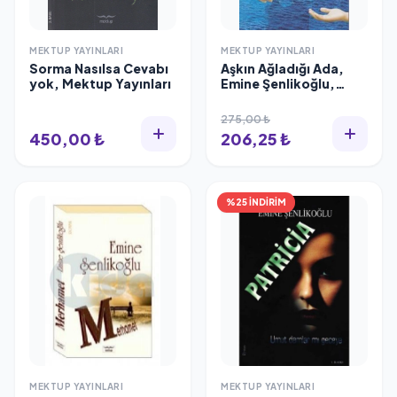
MEKTUP YAYINLARI
MEKTUP YAYINLARI
Sorma Nasılsa Cevabı
Aşkın Ağladığı Ada,
yok, Mektup Yayınları
Emine Şenlikoğlu,
Mektup Yayınları
275,00 ₺
450,00 ₺
206,25 ₺
%25 İNDİRİM
MEKTUP YAYINLARI
MEKTUP YAYINLARI