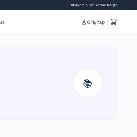
Türkiye'nin Her Yerine Kargo
lar
Giriş Yap
📚