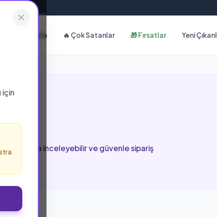
Hakkımızda
🔥 Çok Satanlar
🎁 Fırsatlar
Yeni Çıkan
ı
için
ları
 bu sayfada inceleyebilir ve güvenle sipariş
stra