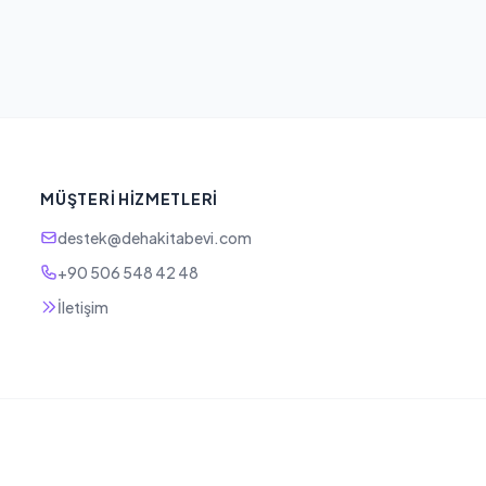
MÜŞTERI HIZMETLERI
destek@dehakitabevi.com
+90 506 548 42 48
İletişim