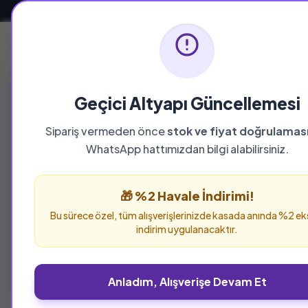
Güvenli ve Hızlı Teslimat
Ana Sayfa
Geçici Altyapı Güncellemesi
Sipariş vermeden önce
stok ve fiyat doğrulamas
YAYINEVI
WhatsApp hattımızdan bilgi alabilirsiniz.
Metropol Yayın
🎁 %2 Havale İndirimi!
Metropol Yayınları yayınevine ait tüm eserleri
Bu sürece özel, tüm alışverişlerinizde kasada anında %2 ek
verebilirsiniz.
indirim uygulanacaktır.
Anladım, Alışverişe Devam Et