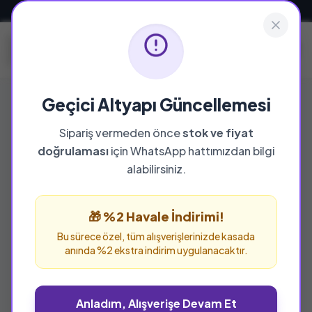
Güvenli ve Hızlı Teslimat
Geçici Altyapı Güncellemesi
Sipariş vermeden önce
stok ve fiyat
YAYINEVI
doğrulaması
için WhatsApp hattımızdan bilgi
Oda Yayınları
alabilirsiniz.
Oda Yayınları yayınevine ait tüm eserleri bu
sayfada inceleyebilir ve güvenle sipariş
🎁 %2 Havale İndirimi!
verebilirsiniz.
Bu sürece özel, tüm alışverişlerinizde kasada
anında %2 ekstra indirim uygulanacaktır.
Anladım, Alışverişe Devam Et