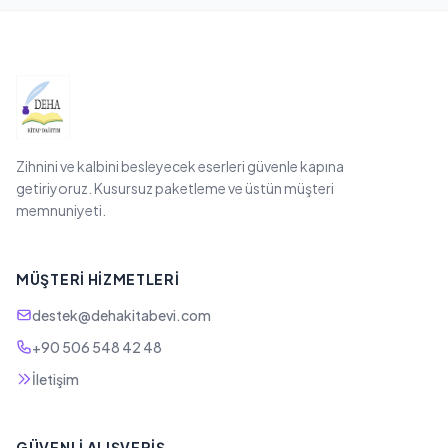
Zihnini ve kalbini besleyecek eserleri güvenle kapına
getiriyoruz. Kusursuz paketleme ve üstün müşteri
memnuniyeti.
MÜŞTERI HIZMETLERI
destek@dehakitabevi.com
+90 506 548 42 48
İletişim
GÜVENLI ALIŞVERIŞ