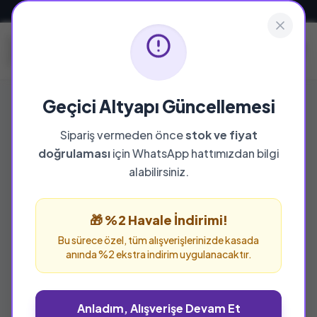
Güvenli ve Hızlı Teslimat
Geçici Altyapı Güncellemesi
Sipariş vermeden önce
stok ve fiyat
YAYINEVI
doğrulaması
için WhatsApp hattımızdan bilgi
Oku - Yorum
alabilirsiniz.
Oku - Yorum yayınevine ait tüm eserleri bu
sayfada inceleyebilir ve güvenle sipariş
🎁 %2 Havale İndirimi!
verebilirsiniz.
Bu sürece özel, tüm alışverişlerinizde kasada
anında %2 ekstra indirim uygulanacaktır.
Anladım, Alışverişe Devam Et
%25 İNDİRİM