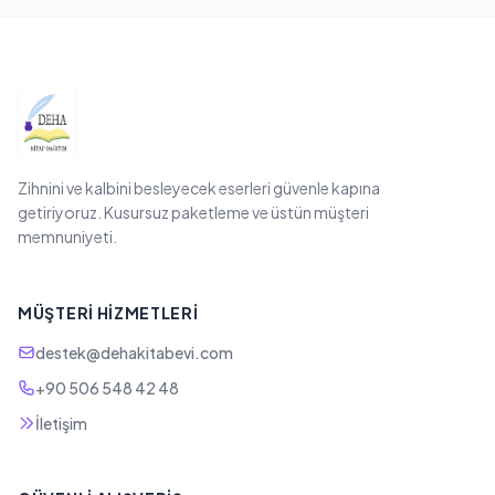
Zihnini ve kalbini besleyecek eserleri güvenle kapına
getiriyoruz. Kusursuz paketleme ve üstün müşteri
memnuniyeti.
MÜŞTERI HIZMETLERI
destek@dehakitabevi.com
+90 506 548 42 48
İletişim