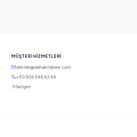
MÜŞTERI HIZMETLERI
destek@dehakitabevi.com
+90 506 548 42 48
İletişim