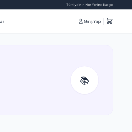
Türkiye'nin Her Yerine Kargo
lar
Giriş Yap
📚