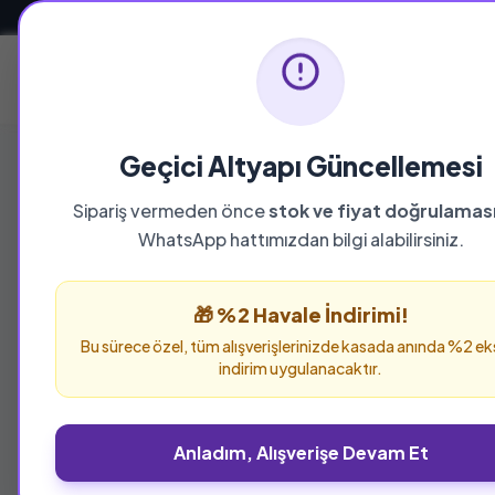
Güvenli ve Hızlı Teslimat
Ana Sayfa
Geçici Altyapı Güncellemesi
Sipariş vermeden önce
stok ve fiyat doğrulamas
YAYINEVI
WhatsApp hattımızdan bilgi alabilirsiniz.
Om Yayınevi
🎁 %2 Havale İndirimi!
Om Yayınevi yayınevine ait tüm eserleri bu sa
Bu sürece özel, tüm alışverişlerinizde kasada anında %2 ek
verebilirsiniz.
indirim uygulanacaktır.
Anladım, Alışverişe Devam Et