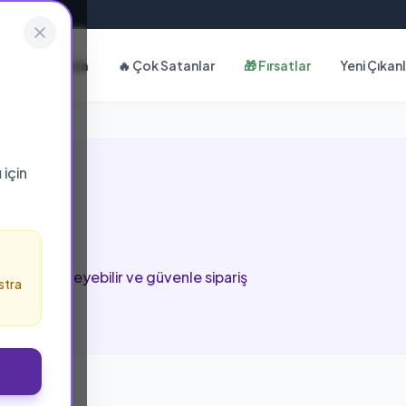
Hakkımızda
🔥 Çok Satanlar
🎁 Fırsatlar
Yeni Çıkan
ı
için
yfada inceleyebilir ve güvenle sipariş
stra