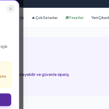
Hakkımızda
🔥 Çok Satanlar
🎁 Fırsatlar
Yeni Çıkan
ı
için
sayfada inceleyebilir ve güvenle sipariş
stra