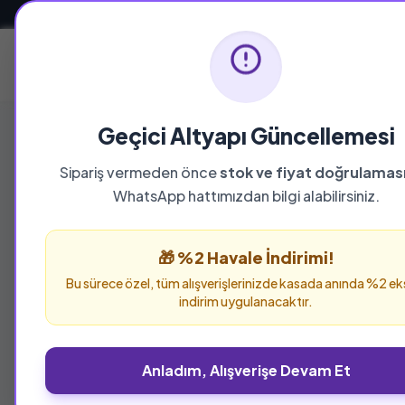
Güvenli ve Hızlı Teslimat
Ana Sayfa
Geçici Altyapı Güncellemesi
Sipariş vermeden önce
stok ve fiyat doğrulamas
YAYINEVI
WhatsApp hattımızdan bilgi alabilirsiniz.
Onur Yayınları
🎁 %2 Havale İndirimi!
Onur Yayınları yayınevine ait tüm eserleri bu 
Bu sürece özel, tüm alışverişlerinizde kasada anında %2 ek
verebilirsiniz.
indirim uygulanacaktır.
Anladım, Alışverişe Devam Et