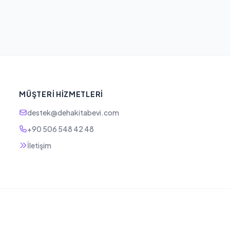
MÜŞTERI HIZMETLERI
destek@dehakitabevi.com
+90 506 548 42 48
İletişim