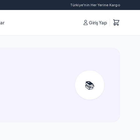
Türkiye'nin Her Yerine Kargo
lar
Giriş Yap
📚