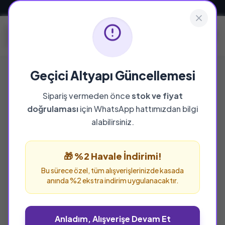
Güvenli ve Hızlı Teslimat
Geçici Altyapı Güncellemesi
Sipariş vermeden önce
stok ve fiyat
YAYINEVI
doğrulaması
için WhatsApp hattımızdan bilgi
Özlem Yayınevi
alabilirsiniz.
Özlem Yayınevi yayınevine ait tüm eserleri bu
sayfada inceleyebilir ve güvenle sipariş
🎁 %2 Havale İndirimi!
verebilirsiniz.
Bu sürece özel, tüm alışverişlerinizde kasada
anında %2 ekstra indirim uygulanacaktır.
Anladım, Alışverişe Devam Et