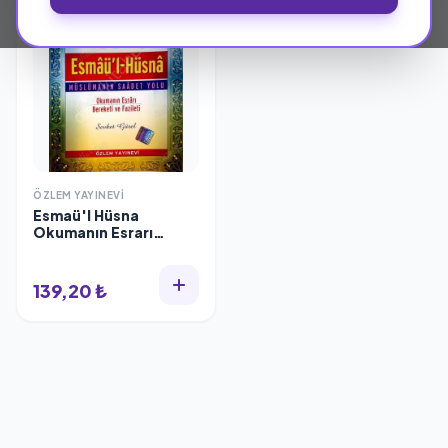
ÖZLEM YAYINEVI
Esmaü'l Hüsna
Okumanın Esrarı
Bereketi ve Fazileti
139,20 ₺