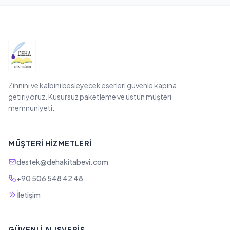
Zihnini ve kalbini besleyecek eserleri güvenle kapına
getiriyoruz. Kusursuz paketleme ve üstün müşteri
memnuniyeti.
MÜŞTERI HIZMETLERI
destek@dehakitabevi.com
+90 506 548 42 48
İletişim
GÜVENLI ALIŞVERIŞ