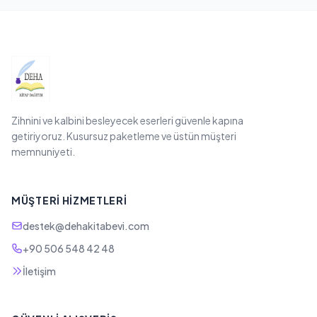
Zihnini ve kalbini besleyecek eserleri güvenle kapına
getiriyoruz. Kusursuz paketleme ve üstün müşteri
memnuniyeti.
MÜŞTERI HIZMETLERI
destek@dehakitabevi.com
+90 506 548 42 48
İletişim