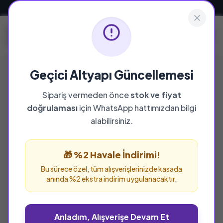
Güvenli ve Hızlı Teslimat
Geçici Altyapı Güncellemesi
Sipariş vermeden önce
stok ve fiyat
YAYINEVI
doğrulaması
için WhatsApp hattımızdan bilgi
Pati Eğitim Gereçleri
alabilirsiniz.
Pati Eğitim Gereçleri yayınevine ait tüm
eserleri bu sayfada inceleyebilir ve güvenle
🎁 %2 Havale İndirimi!
sipariş verebilirsiniz.
Bu sürece özel, tüm alışverişlerinizde kasada
anında %2 ekstra indirim uygulanacaktır.
Anladım, Alışverişe Devam Et
%28 İNDİRİM