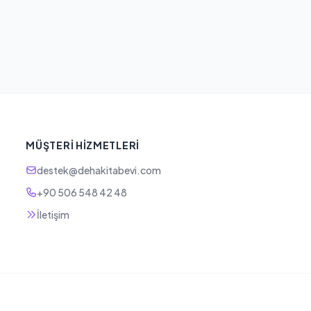
MÜŞTERI HIZMETLERI
destek@dehakitabevi.com
+90 506 548 42 48
İletişim