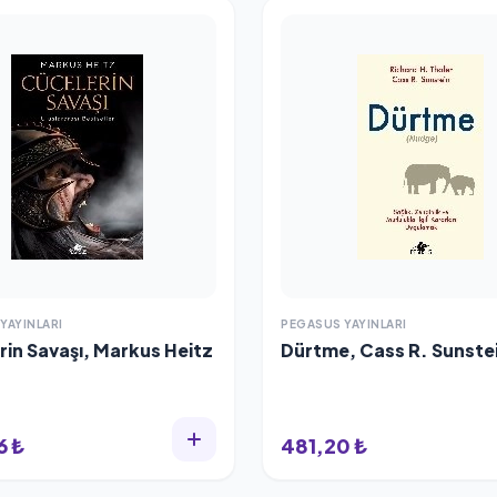
YAYINLARI
PEGASUS YAYINLARI
rin Savaşı, Markus Heitz
Dürtme, Cass R. Sunste
6 ₺
481,20 ₺