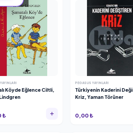
YAYINLARI
PEGASUS YAYINLARI
ı Köyde Eğlence Ciltli,
Türkiyenin Kaderini Deği
 Lindgren
Kriz, Yaman Törüner
0 ₺
0,00 ₺