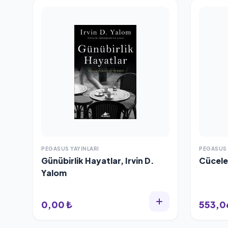
PEGASUS YAYINLARI
PEGASUS 
Günübirlik Hayatlar, Irvin D.
Cücele
Yalom
0,00 ₺
553,0