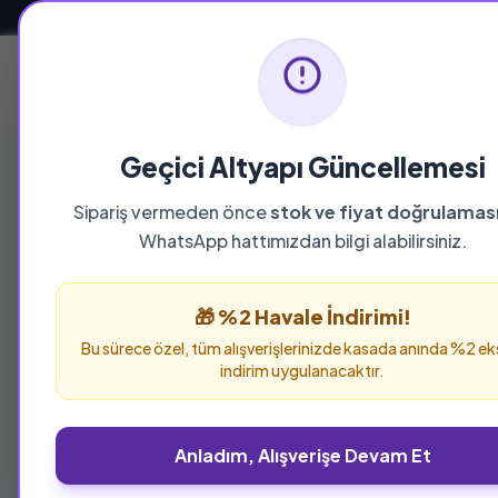
Güvenli ve Hızlı Teslimat
Ana Sayfa
Geçici Altyapı Güncellemesi
Sipariş vermeden önce
stok ve fiyat doğrulamas
YAYINEVI
WhatsApp hattımızdan bilgi alabilirsiniz.
Pegasus Yayınl
🎁 %2 Havale İndirimi!
Pegasus Yayınları yayınevine ait tüm eserleri 
Bu sürece özel, tüm alışverişlerinizde kasada anında %2 ek
verebilirsiniz.
indirim uygulanacaktır.
Anladım, Alışverişe Devam Et