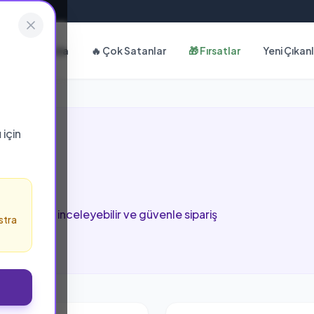
Hakkımızda
🔥 Çok Satanlar
🎁 Fırsatlar
Yeni Çıkan
ı
için
arı
bu sayfada inceleyebilir ve güvenle sipariş
stra