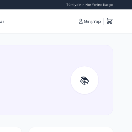
Türkiye'nin Her Yerine Kargo
lar
Giriş Yap
📚