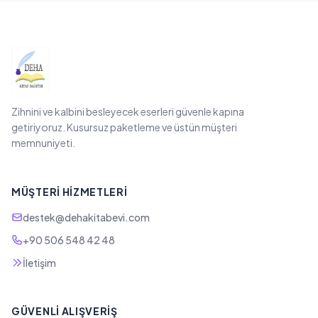
Zihnini ve kalbini besleyecek eserleri güvenle kapına
getiriyoruz. Kusursuz paketleme ve üstün müşteri
memnuniyeti.
MÜŞTERI HIZMETLERI
destek@dehakitabevi.com
+90 506 548 42 48
İletişim
GÜVENLI ALIŞVERIŞ