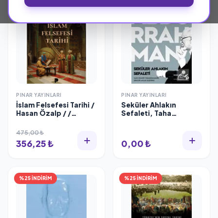
PINAR YAYINLARI
PINAR YAYINLARI
İslam Felsefesi Tarihi /
Seküler Ahlakın
Hasan Özalp / /
Sefaleti, Taha
9789753529709
Abdurrahman
475,00 ₺
356,25 ₺
0,00 ₺
%25 İNDİRİM
%25 İNDİRİM