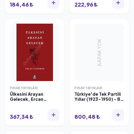
184,46 ₺
222,96 ₺
KAPAK YOK
PINAR YAYINLARI
PINAR YAYINLARI
Ülkesini Arayan
Türkiye'de Tek Partili
Gelecek, Ercan
Yıllar (1923-1950) - Bir
Yıldırım
Dönem Panoraması
367,34 ₺
800,48 ₺