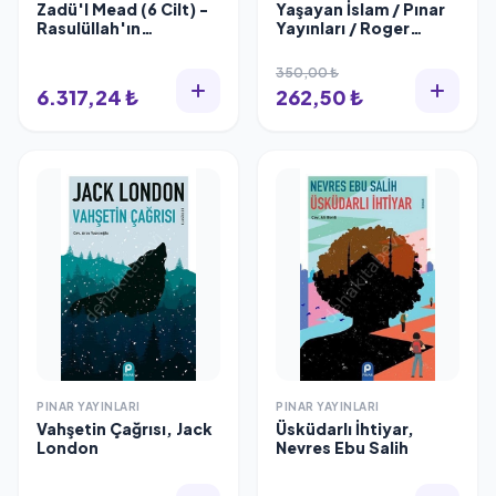
Zadü'l Mead (6 Cilt) -
Yaşayan İslam / Pınar
Rasulüllah'ın
Yayınları / Roger
(S.A.V.)'in Yaşadığı
Garaudy
İslam
350,00 ₺
6.317,24 ₺
262,50 ₺
PINAR YAYINLARI
PINAR YAYINLARI
Vahşetin Çağrısı, Jack
Üsküdarlı İhtiyar,
London
Nevres Ebu Salih