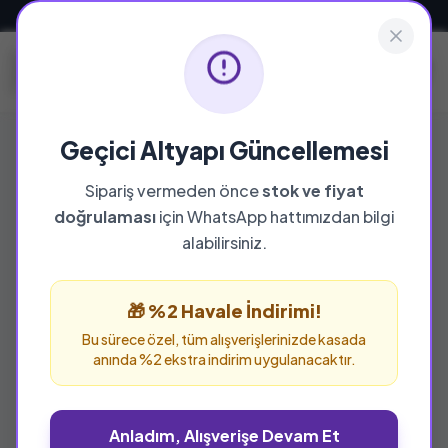
Güvenli ve Hızlı Teslimat
Geçici Altyapı Güncellemesi
Sipariş vermeden önce
stok ve fiyat
YAYINEVI
doğrulaması
için WhatsApp hattımızdan bilgi
Pınar Yayınları
alabilirsiniz.
Pınar Yayınları yayınevine ait tüm eserleri bu
sayfada inceleyebilir ve güvenle sipariş
🎁 %2 Havale İndirimi!
verebilirsiniz.
Bu sürece özel, tüm alışverişlerinizde kasada
anında %2 ekstra indirim uygulanacaktır.
Anladım, Alışverişe Devam Et
%25 İNDİRİM