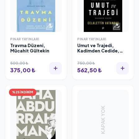
PINAR YAYINLARI
PINAR YAYINLARI
Travma Düzeni,
Umut ve Trajedi,
Mücahit Gültekin
Kadimden Cedide,
Celaleddin Vatandaş
500,00 ₺
750,00 ₺
375,00 ₺
562,50 ₺
%25 İNDİRİM
KAPAK YOK