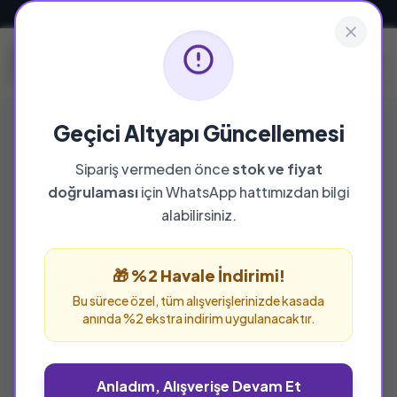
Güvenli ve Hızlı Teslimat
Geçici Altyapı Güncellemesi
Sipariş vermeden önce
stok ve fiyat
YAYINEVI
doğrulaması
için WhatsApp hattımızdan bilgi
Pozitif Yayınları
alabilirsiniz.
Pozitif Yayınları yayınevine ait tüm eserleri bu
sayfada inceleyebilir ve güvenle sipariş
🎁 %2 Havale İndirimi!
verebilirsiniz.
Bu sürece özel, tüm alışverişlerinizde kasada
anında %2 ekstra indirim uygulanacaktır.
Anladım, Alışverişe Devam Et
%25 İNDİRİM