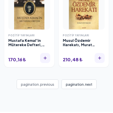
POZITIF YAYINLARI
POZITIF YAYINLARI
Mustafa Kemal'in
Musul Özdemir
Mütereke Defteri,
Harekatı, Murat
Falih Rıfkı Atay
Güztoklusu
170,16 ₺
210,48 ₺
pagination.previous
pagination.next