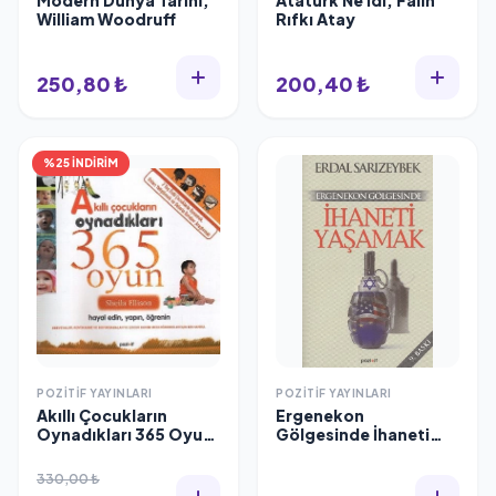
Modern Dünya Tarihi,
Atatürk Ne İdi, Falih
William Woodruff
Rıfkı Atay
250,80 ₺
200,40 ₺
%25 İNDİRİM
POZITIF YAYINLARI
POZITIF YAYINLARI
Akıllı Çocukların
Ergenekon
Oynadıkları 365 Oyun,
Gölgesinde İhaneti
Pozitif Yayınları
Yaşamak, Erdal
Sarızeybek
330,00 ₺