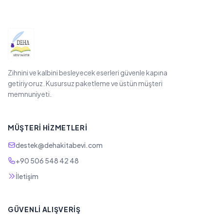
Zihnini ve kalbini besleyecek eserleri güvenle kapına
getiriyoruz. Kusursuz paketleme ve üstün müşteri
memnuniyeti.
MÜŞTERI HIZMETLERI
destek@dehakitabevi.com
+90 506 548 42 48
İletişim
GÜVENLI ALIŞVERIŞ