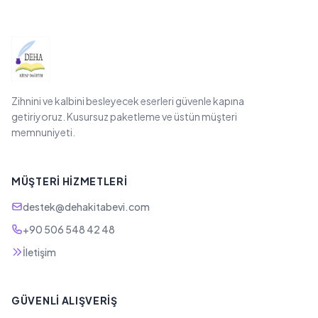
Zihnini ve kalbini besleyecek eserleri güvenle kapına
getiriyoruz. Kusursuz paketleme ve üstün müşteri
memnuniyeti.
MÜŞTERI HIZMETLERI
destek@dehakitabevi.com
+90 506 548 42 48
İletişim
GÜVENLI ALIŞVERIŞ