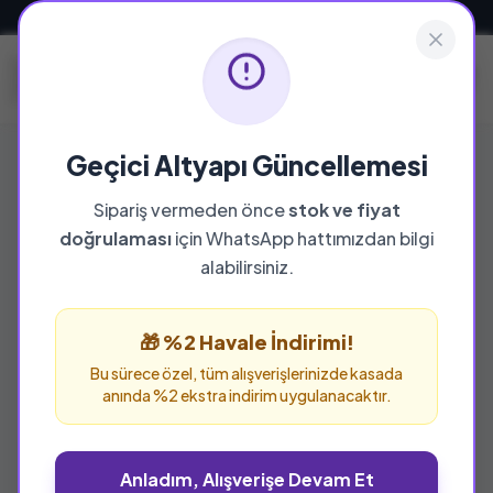
Güvenli ve Hızlı Teslimat
Geçici Altyapı Güncellemesi
Sipariş vermeden önce
stok ve fiyat
YAYINEVI
doğrulaması
için WhatsApp hattımızdan bilgi
Pritt
alabilirsiniz.
Pritt yayınevine ait tüm eserleri bu sayfada
inceleyebilir ve güvenle sipariş verebilirsiniz.
🎁 %2 Havale İndirimi!
Bu sürece özel, tüm alışverişlerinizde kasada
anında %2 ekstra indirim uygulanacaktır.
Anladım, Alışverişe Devam Et