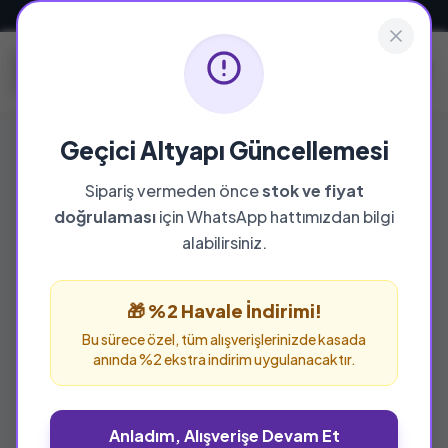
Güvenli ve Hızlı Teslimat
Geçici Altyapı Güncellemesi
Sipariş vermeden önce
stok ve fiyat
YAYINEVI
doğrulaması
için WhatsApp hattımızdan bilgi
Rağbet Yayınları
alabilirsiniz.
Rağbet Yayınları yayınevine ait tüm eserleri bu
sayfada inceleyebilir ve güvenle sipariş
🎁 %2 Havale İndirimi!
verebilirsiniz.
Bu sürece özel, tüm alışverişlerinizde kasada
anında %2 ekstra indirim uygulanacaktır.
Anladım, Alışverişe Devam Et