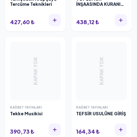
Tercüme Teknikleri
İNŞAASINDA KURANI
KERİMİN ROLÜ
427,60 ₺
438,12 ₺
KAPAK YOK
KAPAK YOK
RAĞBET YAYINLARI
RAĞBET YAYINLARI
Tekke Musikisi
TEFSİR USULÜNE GİRİŞ
390,73 ₺
164,34 ₺