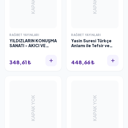
KAPAK YOK
KAPAK YOK
RAĞBET YAYINLARI
RAĞBET YAYINLARI
YILDIZLARIN KONUŞMA
Yasin Suresi Türkçe
SANATI - AKICI VE
Anlamı ile Tefsir ve
ETKİLEYİCİ
Yorumu
KONUŞMANIN SIRLARI
348,61 ₺
448,66 ₺
KAPAK YOK
KAPAK YOK