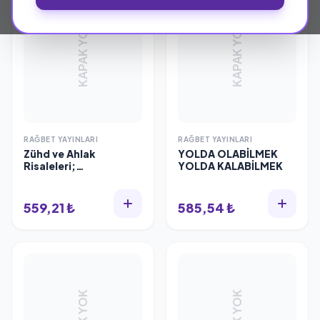
KAPAK YOK
KAPAK YOK
RAĞBET YAYINLARI
RAĞBET YAYINLARI
Zühd ve Ahlak
YOLDA OLABİLMEK
Risaleleri;
YOLDA KALABİLMEK
Dünyevileşmeye
Direniş
559,21 ₺
585,54 ₺