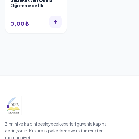
Bebeklikten Okula
Öğrenmede İlk
Adımlar, Dorothy
Einon, Remzi Kitabevi
0,00 ₺
Zihnini ve kalbini besleyecek eserleri güvenle kapına
getiriyoruz. Kusursuz paketleme ve üstün müşteri
memnuniyeti.