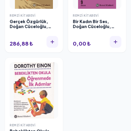
REMZI KITABEVI
REMZI KITABEVI
Gerçek Özgürlük,
Bir Kadın Bir Ses,
Doğan Cüceloğlu,
Doğan Cüceloğlu,
Remzi Kitabevi
Remzi Kitabevi
286,88 ₺
0,00 ₺
REMZI KITABEVI