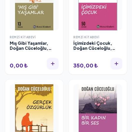
REMZI KITABEVI
REMZI KITABEVI
Mış Gibi Yaşamlar,
İçimizdeki Çocuk,
Doğan Cüceloğlu,
Doğan Cüceloğlu,
Remzi Kitabevi
Remzi Kitabevi
0,00 ₺
350,00 ₺