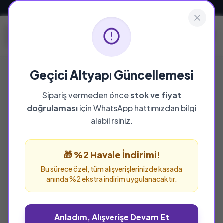
Güvenli ve Hızlı Teslimat
Geçici Altyapı Güncellemesi
Sipariş vermeden önce
stok ve fiyat
YAYINEVI
doğrulaması
için WhatsApp hattımızdan bilgi
Remzi Kitabevi
alabilirsiniz.
Remzi Kitabevi yayınevine ait tüm eserleri bu
sayfada inceleyebilir ve güvenle sipariş
🎁 %2 Havale İndirimi!
verebilirsiniz.
Bu sürece özel, tüm alışverişlerinizde kasada
anında %2 ekstra indirim uygulanacaktır.
Anladım, Alışverişe Devam Et
%25 İNDİRİM