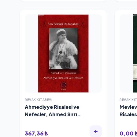
REVAK KITABEVI
REVAK KI
Ahmediyye Risalesi ve
Mevlev
Nefesler, Ahmed Sırrı
Risales
Dedebaba
367,36 ₺
0,00 