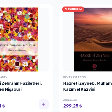
%25 İNDİRİM
TABEVI
REVAK KITABEVI
 Zehranın Faziletleri,
Hazreti Zeyneb, Muha
en Nişaburi
Kazım el Kazvini
399,00 ₺
4 ₺
299,25 ₺