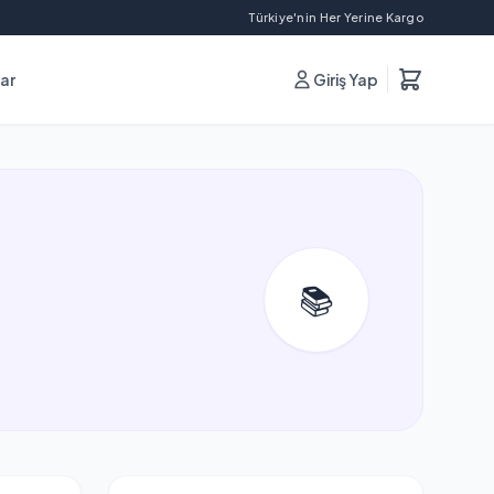
Türkiye'nin Her Yerine Kargo
lar
Giriş Yap
📚