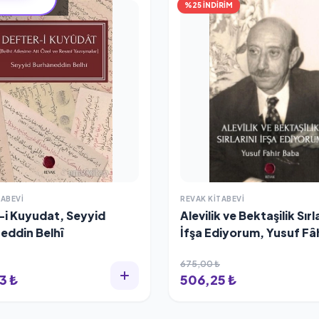
%25 İNDİRİM
TABEVI
REVAK KITABEVI
-i Kuyudat, Seyyid
Alevilik ve Bektaşilik Sırl
eddin Belhî
İfşa Ediyorum, Yusuf Fâ
Ataer
675,00 ₺
3 ₺
506,25 ₺