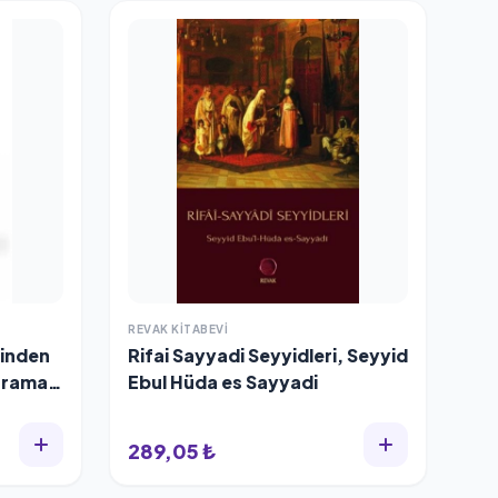
REVAK KITABEVI
rinden
Rifai Sayyadi Seyyidleri, Seyyid
ahraman
Ebul Hüda es Sayyadi
289,05 ₺