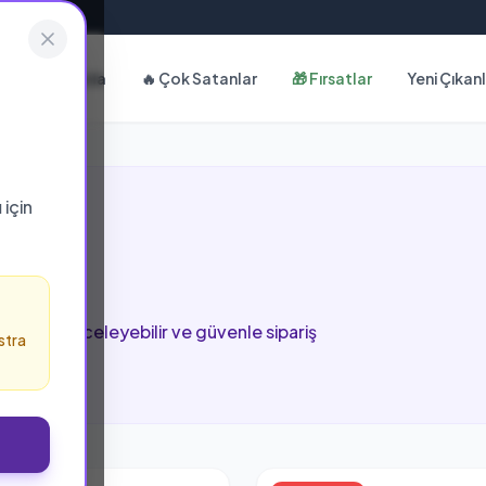
Hakkımızda
🔥 Çok Satanlar
🎁 Fırsatlar
Yeni Çıkan
ı
için
i
 sayfada inceleyebilir ve güvenle sipariş
stra