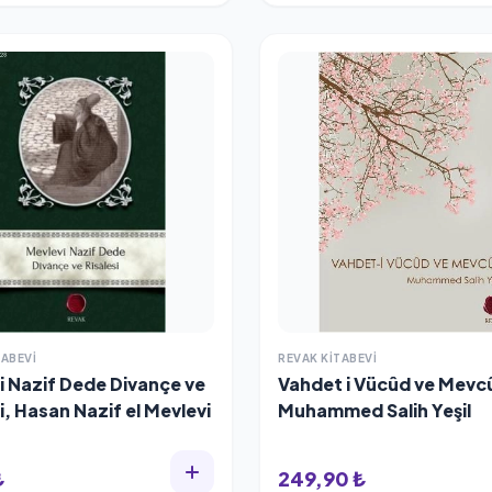
TABEVI
REVAK KITABEVI
i Nazif Dede Divançe ve
Vahdet i Vücûd ve Mevc
i, Hasan Nazif el Mevlevi
Muhammed Salih Yeşil
₺
249,90 ₺