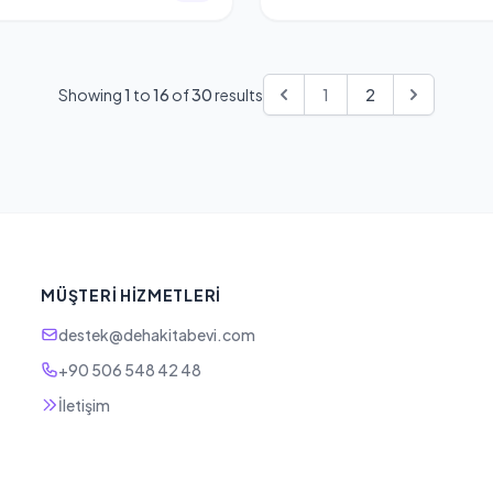
Showing
1
to
16
of
30
results
1
2
MÜŞTERI HIZMETLERI
destek@dehakitabevi.com
+90 506 548 42 48
İletişim