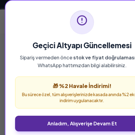
Güvenli ve Hızlı Teslimat
Ana Sayfa
Geçici Altyapı Güncellemesi
Sipariş vermeden önce
stok ve fiyat doğrulamas
YAYINEVI
WhatsApp hattımızdan bilgi alabilirsiniz.
Revak Kitabev
🎁 %2 Havale İndirimi!
Revak Kitabevi yayınevine ait tüm eserleri bu
Bu sürece özel, tüm alışverişlerinizde kasada anında %2 ek
verebilirsiniz.
indirim uygulanacaktır.
Anladım, Alışverişe Devam Et