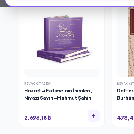
REVAK KITABEVI
REVAK KI
Hazret-i Fâtime'nin İsimleri,
Defter
Niyazi Sayın -Mahmut Şahin
Burhân
2.696,18 ₺
478,4