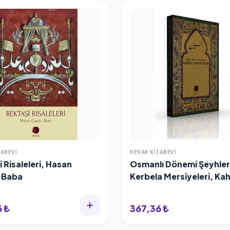
TABEVI
REVAK KITABEVI
 Risaleleri, Hasan
Osmanlı Dönemi Şeyhle
 Baba
Kerbela Mersiyeleri, K
Özkök
 ₺
367,36 ₺