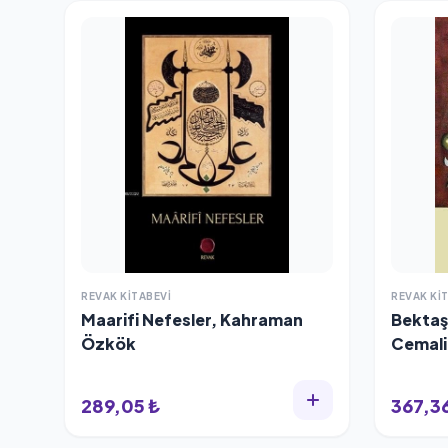
REVAK KITABEVI
REVAK KI
Maarifi Nefesler, Kahraman
Bektaşi
Özkök
Cemali
289,05 ₺
367,36