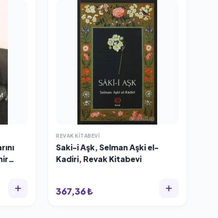
REVAK KITABEVI
arını
Saki-i Aşk, Selman Aşki el-
hir
Kadiri, Revak Kitabevi
367,36 ₺