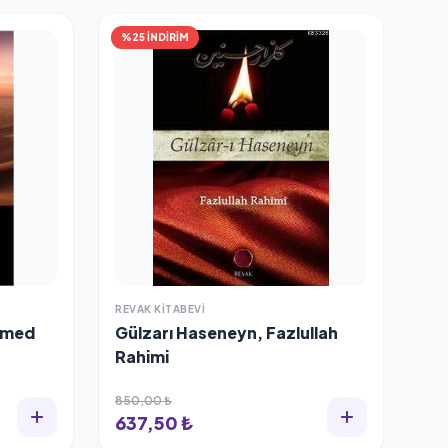
%25 İNDİRİM
REVAK KITABEVI
mmed
Gülzarı Haseneyn, Fazlullah
Rahimi
850,00 ₺
637,50 ₺