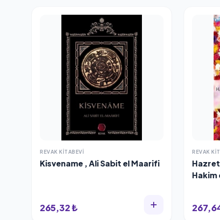
REVAK KITABEVI
REVAK KI
Kisvename , Ali Sabit el Maarifi
Hazreti
Hakim 
265,32 ₺
267,6