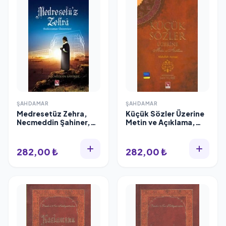
ŞAHDAMAR
ŞAHDAMAR
Medresetüz Zehra,
Küçük Sözler Üzerine
Necmeddin Şahiner,
Metin ve Açıklama,
Şahdamar
Bediüzzaman Saidi
Nursi, Şahdamar
282,00 ₺
282,00 ₺