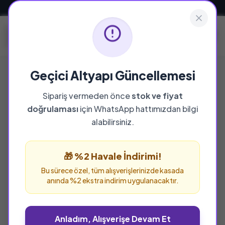
Güvenli ve Hızlı Teslimat
Geçici Altyapı Güncellemesi
Sipariş vermeden önce
stok ve fiyat
YAYINEVI
doğrulaması
için WhatsApp hattımızdan bilgi
Şahdamar
alabilirsiniz.
Şahdamar yayınevine ait tüm eserleri bu
sayfada inceleyebilir ve güvenle sipariş
🎁 %2 Havale İndirimi!
verebilirsiniz.
Bu sürece özel, tüm alışverişlerinizde kasada
anında %2 ekstra indirim uygulanacaktır.
Anladım, Alışverişe Devam Et