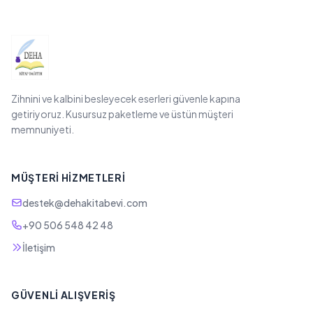
Zihnini ve kalbini besleyecek eserleri güvenle kapına
getiriyoruz. Kusursuz paketleme ve üstün müşteri
memnuniyeti.
MÜŞTERI HIZMETLERI
destek@dehakitabevi.com
+90 506 548 42 48
İletişim
GÜVENLI ALIŞVERIŞ