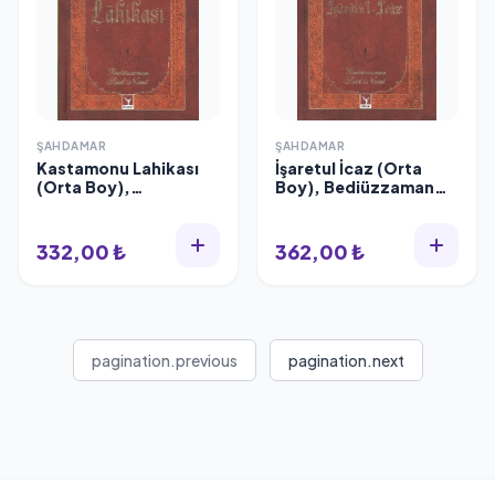
ŞAHDAMAR
ŞAHDAMAR
Kastamonu Lahikası
İşaretul İcaz (Orta
(Orta Boy),
Boy), Bediüzzaman
Bediüzzaman Saidi
Saidi Nursi, Şahdamar
Nursi, Şahdamar
332,00 ₺
362,00 ₺
pagination.previous
pagination.next