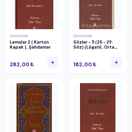
ŞAHDAMAR
ŞAHDAMAR
Lemalar 2 ( Karton
Sözler - 3 (25 - 29.
Kapak ), Şahdamar
Söz) (Lügatli, Orta
Boy)
282,00 ₺
182,00 ₺