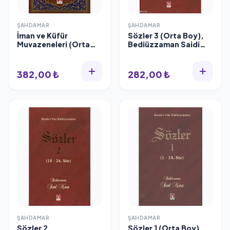
ŞAHDAMAR
ŞAHDAMAR
İman ve Küfür
Sözler 3 (Orta Boy),
Muvazeneleri (Orta
Bediüzzaman Saidi
boy), Lügatçeli,
Nursi, Şahdamar
Şahdamar
382,00 ₺
282,00 ₺
ŞAHDAMAR
ŞAHDAMAR
Sözler 2,
Sözler 1 (Orta Boy),