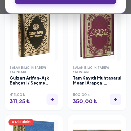
%25 İNDİRİM
%30 İNDİRİM
SALAH BILICI KITABEVI
SALAH BILICI KITABEVI
YAYINLARI
YAYINLARI
Gülzarı Arifan-Aşk
Tam Kayıtlı Muhtasarul
Bahçesi / Seçme
Meani Arapça,
Kaside-İlahi ve Nat-ı
Sadettin Taftazani
Şerifeler Mecmuası
415,00 ₺
500,00 ₺
Muzaffer Ozak
311,25 ₺
350,00 ₺
%17 İNDİRİM