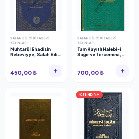
SALAH BILICI KITABEVI
SALAH BILICI KITABEVI
YAYINLARI
YAYINLARI
Muhtarül Ehadisin
Tam Kayıtlı Halebi-i
Nebeviyye, Salah Bilici
Sağır ve Tercemesi,
Kitabevi
Şamua
450,00 ₺
700,00 ₺
%31 İNDİRİM