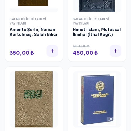
SALAH BILICI KITABEVI
SALAH BILICI KITABEVI
YAYINLARI
YAYINLARI
Amentü Şerhi, Numan
Nimeti İslam, Mufassal
Kurtulmuş, Salah Bilici
İlmihal (İthal Kağıt)
650,00 ₺
350,00 ₺
450,00 ₺