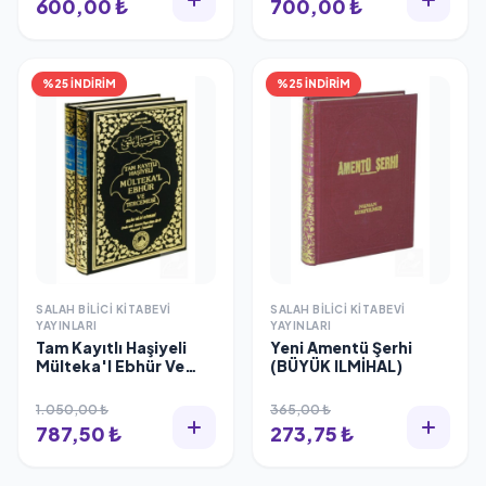
600,00 ₺
700,00 ₺
%25 İNDİRİM
%25 İNDİRİM
SALAH BILICI KITABEVI
SALAH BILICI KITABEVI
YAYINLARI
YAYINLARI
Tam Kayıtlı Haşiyeli
Yeni Amentü Şerhi
Mülteka'l Ebhür Ve
(BÜYÜK ILMİHAL)
Tercemesi (2 CİLT
TAKIM - ŞAMUA KAĞIT)
1.050,00 ₺
365,00 ₺
787,50 ₺
273,75 ₺