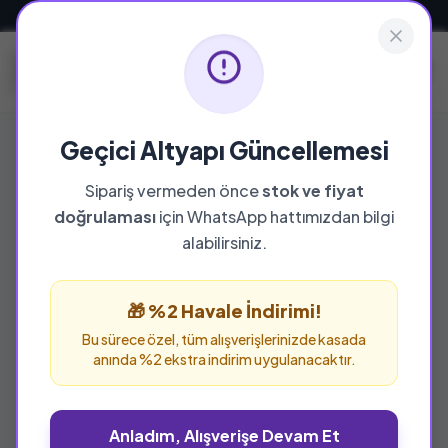
Güvenli ve Hızlı Teslimat
Geçici Altyapı Güncellemesi
Sipariş vermeden önce
stok ve fiyat
YAYINEVI
doğrulaması
için WhatsApp hattımızdan bilgi
Salah Bilici Kitabevi
alabilirsiniz.
Yayınları
🎁 %2 Havale İndirimi!
Salah Bilici Kitabevi Yayınları yayınevine ait tüm
eserleri bu sayfada inceleyebilir ve güvenle
Bu sürece özel, tüm alışverişlerinizde kasada
anında %2 ekstra indirim uygulanacaktır.
sipariş verebilirsiniz.
Anladım, Alışverişe Devam Et