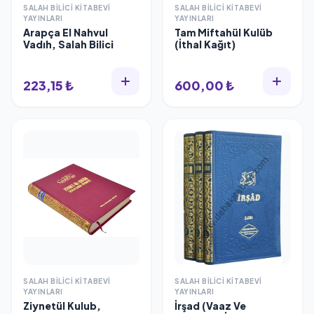
SALAH BILICI KITABEVI
SALAH BILICI KITABEVI
YAYINLARI
YAYINLARI
Arapça El Nahvul
Tam Miftahül Kulüb
Vadıh, Salah Bilici
(İthal Kağıt)
223,15 ₺
600,00 ₺
SALAH BILICI KITABEVI
SALAH BILICI KITABEVI
YAYINLARI
YAYINLARI
Ziynetül Kulub,
İrşad (Vaaz Ve