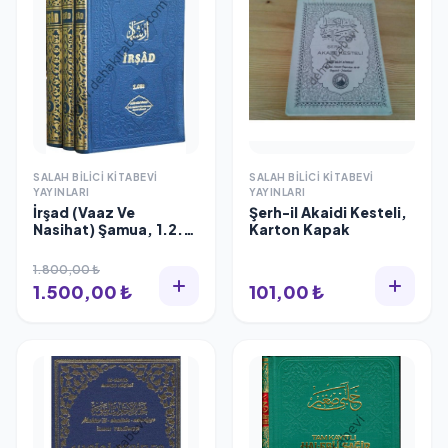
SALAH BILICI KITABEVI
SALAH BILICI KITABEVI
YAYINLARI
YAYINLARI
İrşad (Vaaz Ve
Şerh-il Akaidi Kesteli,
Nasihat) Şamua, 1.2.3.
Karton Kapak
cilt takım Muzaffer
Ozak
1.800,00 ₺
1.500,00 ₺
101,00 ₺