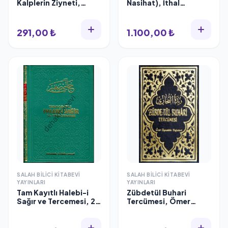
Kalplerin Ziyneti,
Nasihat), İthal
Elhac Muzaffer Ozak
kağıt,1.2.3. cilt takım
Muzaffer Ozak
291,00 ₺
1.100,00 ₺
SALAH BILICI KITABEVI
SALAH BILICI KITABEVI
YAYINLARI
YAYINLARI
Tam Kayıtlı Halebi-i
Zübdetül Buhari
Sağır ve Tercemesi, 2.
Tercümesi, Ömer
Hamur
Ziyaeddin Dağıstani