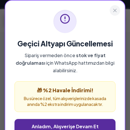
Güvenli ve Hızlı Teslimat
Geçici Altyapı Güncellemesi
Sipariş vermeden önce
stok ve fiyat
YAYINEVI
doğrulaması
için WhatsApp hattımızdan bilgi
Şelale Yayınları
alabilirsiniz.
Şelale Yayınları yayınevine ait tüm eserleri bu
sayfada inceleyebilir ve güvenle sipariş
🎁 %2 Havale İndirimi!
verebilirsiniz.
Bu sürece özel, tüm alışverişlerinizde kasada
anında %2 ekstra indirim uygulanacaktır.
Anladım, Alışverişe Devam Et