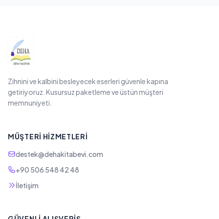
Zihnini ve kalbini besleyecek eserleri güvenle kapına
getiriyoruz. Kusursuz paketleme ve üstün müşteri
memnuniyeti.
MÜŞTERI HIZMETLERI
destek@dehakitabevi.com
+90 506 548 42 48
İletişim
GÜVENLI ALIŞVERIŞ