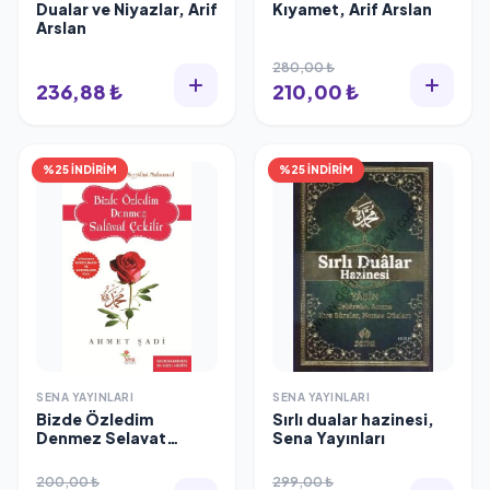
Dualar ve Niyazlar, Arif
Kıyamet, Arif Arslan
Arslan
280,00 ₺
236,88 ₺
210,00 ₺
%25 İNDİRİM
%25 İNDİRİM
SENA YAYINLARI
SENA YAYINLARI
Bizde Özledim
Sırlı dualar hazinesi,
Denmez Selavat
Sena Yayınları
Çekilir, Ahmet Şadi
200,00 ₺
299,00 ₺