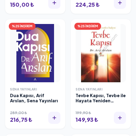
150,00 ₺
224,25 ₺
%25 İNDİRİM
%25 İNDİRİM
SENA YAYINLARI
SENA YAYINLARI
Dua Kapısı, Arif
Tevbe Kapısı, Tevbe ile
Arslan, Sena Yayınları
Hayata Yeniden
Başlayın
289,00 ₺
199,90 ₺
216,75 ₺
149,93 ₺