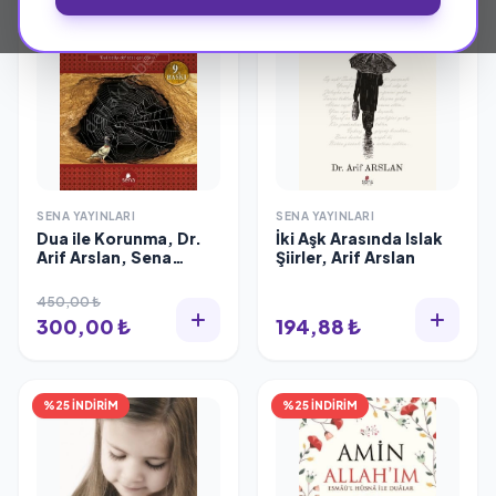
SENA YAYINLARI
SENA YAYINLARI
Dua ile Korunma, Dr.
İki Aşk Arasında Islak
Arif Arslan, Sena
Şiirler, Arif Arslan
Yayınları
450,00 ₺
300,00 ₺
194,88 ₺
%25 İNDİRİM
%25 İNDİRİM