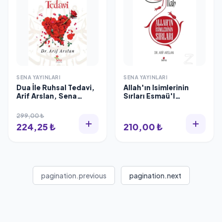
SENA YAYINLARI
SENA YAYINLARI
Dua İle Ruhsal Tedavi,
Allah'ın Isimlerinin
Arif Arslan, Sena
Sırları Esmaü'l
Yayınları
Hüsna'nın
299,00 ₺
224,25 ₺
210,00 ₺
pagination.previous
pagination.next