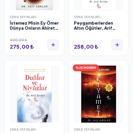
SENA YAYINLARI
SENA YAYINLARI
İstemez Misin Ey Ömer
Peygamberlerden
Dünya Onların Ahiret
Altın Öğütler, Arif
Bizim Olsun, Arif
Aslan
Arslan
400,00 ₺
275,00 ₺
258,00 ₺
%25 İNDİRİM
SENA YAYINLARI
SENA YAYINLARI