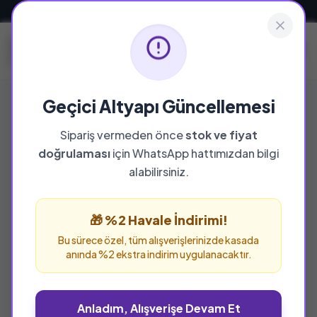
Güvenli ve Hızlı Teslimat
Geçici Altyapı Güncellemesi
Sipariş vermeden önce
stok ve fiyat
YAYINEVI
doğrulaması
için WhatsApp hattımızdan bilgi
Sena Yayınları
alabilirsiniz.
Sena Yayınları yayınevine ait tüm eserleri bu
sayfada inceleyebilir ve güvenle sipariş
🎁 %2 Havale İndirimi!
verebilirsiniz.
Bu sürece özel, tüm alışverişlerinizde kasada
anında %2 ekstra indirim uygulanacaktır.
Anladım, Alışverişe Devam Et
%33 İNDİRİM