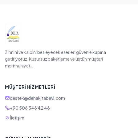
Zihnini ve kalbini besleyecek eserleri güvenle kapına
getiriyoruz. Kusursuz paketleme ve üstün müşteri
memnuniyeti.
MÜŞTERI HIZMETLERI
destek@dehakitabevi.com
+90 506 548 42 48
İletişim