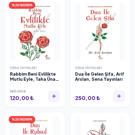
%25 İNDİRİM
SENA YAYINLARI
SENA YAYINLARI
Rabbim Beni Evlilikte
Dua İle Gelen Şifa, Arif
Mutlu Eyle, Taha Ünal,
Arslan, Sena Yayınları
Sena Yayınları
160,00 ₺
120,00 ₺
250,00 ₺
%25 İNDİRİM