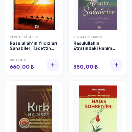
SERHAT KITABEVI
SERHAT KITABEVI
Rasulullah'ın Yıldızları
Rasulullahın
Sahabiler, Tacettin
Etrafındaki Hanım
Uzun, Ciltli
Sahabeler,
Muhammed Raci
880,00 ₺
Hasen Kennas
660,00 ₺
350,00 ₺