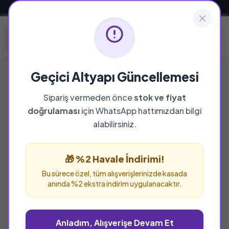
Güvenli ve Hızlı Teslimat
Geçici Altyapı Güncellemesi
Sipariş vermeden önce
stok ve fiyat
YAYINEVI
doğrulaması
için WhatsApp hattımızdan bilgi
Serhat Kitabevi
alabilirsiniz.
Serhat Kitabevi yayınevine ait tüm eserleri bu
sayfada inceleyebilir ve güvenle sipariş
🎁 %2 Havale İndirimi!
verebilirsiniz.
Bu sürece özel, tüm alışverişlerinizde kasada
anında %2 ekstra indirim uygulanacaktır.
Anladım, Alışverişe Devam Et
%25 İNDİRİM