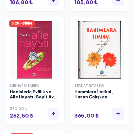
186,80 ₺
105,80 ₺
%25 İNDİRİM
SERHAT KITABEVI
SERHAT KITABEVI
Hadislerle Evlilik ve
Hanımlara İlmihal,
Aile Hayatı, Seyit Avcı,
Hasan Çalışkan
Serhat Kitabevi
350,00 ₺
262,50 ₺
365,00 ₺