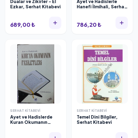
Dualar ve Zikirler - El
Ayet ve Hadislerle
Ezkar, Serhat Kitabevi
Hanefi İlmihali, Serhat
Kitabevi
689,00 ₺
786,20 ₺
SERHAT KITABEVI
SERHAT KITABEVI
Ayet ve Hadislerde
Temel Dini Bilgiler,
Kuran Okumanın
Serhat Kitabevi
Faziletleri