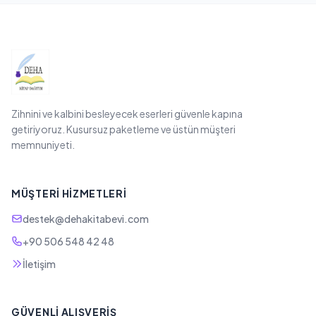
Zihnini ve kalbini besleyecek eserleri güvenle kapına
getiriyoruz. Kusursuz paketleme ve üstün müşteri
memnuniyeti.
MÜŞTERI HIZMETLERI
destek@dehakitabevi.com
+90 506 548 42 48
İletişim
GÜVENLI ALIŞVERIŞ