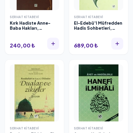
SERHAT KITABEVI
SERHAT KITABEVI
Kırk Hadiste Anne-
El-Edebü'l Müfredden
Baba Hakları,
Hadis Sohbetleri,
Gençlere Tavsiyeler,
Serhat Kitabevi
Salavatın Fazileti,
Muhammed
240,00 ₺
689,00 ₺
Abdurrahim
SERHAT KITABEVI
SERHAT KITABEVI