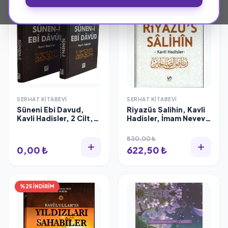
SERHAT KITABEVI
SERHAT KITABEVI
Süneni Ebi Davud,
Riyazüs Salihin, Kavli
Kavli Hadisler, 2 Cilt,
Hadisler, İmam Nevevi,
Serhat Kitabevi
Serhat Kitabevi
830,00 ₺
0,00 ₺
622,50 ₺
%25 İNDİRİM