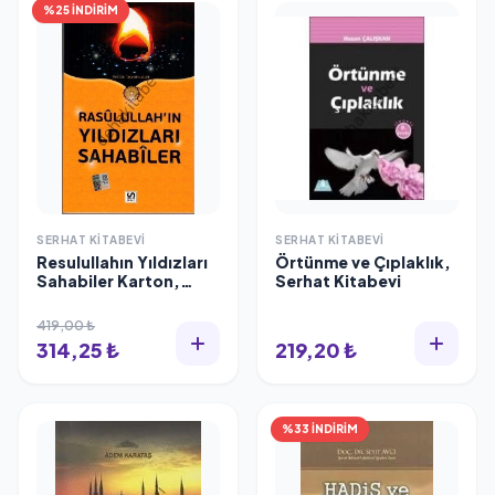
%25 İNDİRİM
SERHAT KITABEVI
SERHAT KITABEVI
Resulullahın Yıldızları
Örtünme ve Çıplaklık,
Sahabiler Karton,
Serhat Kitabevi
Serhat Kitabevi
419,00 ₺
314,25 ₺
219,20 ₺
%33 İNDİRİM