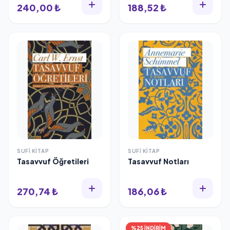
240,00 ₺
188,52 ₺
SUFI KITAP
SUFI KITAP
Tasavvuf Öğretileri
Tasavvuf Notları
270,74 ₺
186,06 ₺
%25 İNDİRİM