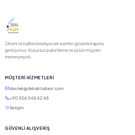
Zihnini ve kalbini besleyecek eserleri güvenle kapına
getiriyoruz. Kusursuz paketleme ve üstün müşteri
memnuniyeti.
MÜŞTERI HIZMETLERI
destek@dehakitabevi.com
+90 506 548 42 48
İletişim
GÜVENLI ALIŞVERIŞ