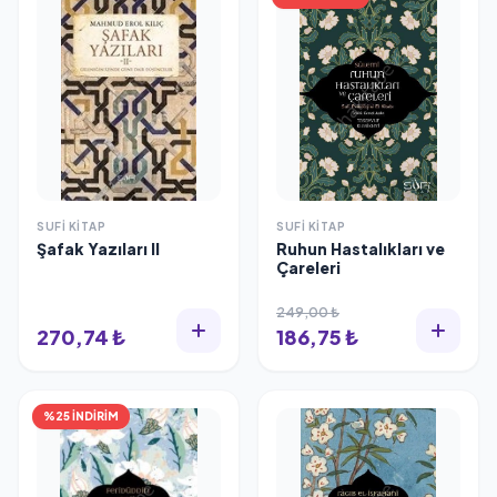
SUFI KITAP
SUFI KITAP
Şafak Yazıları II
Ruhun Hastalıkları ve
Çareleri
249,00 ₺
270,74 ₺
186,75 ₺
%25 İNDİRİM