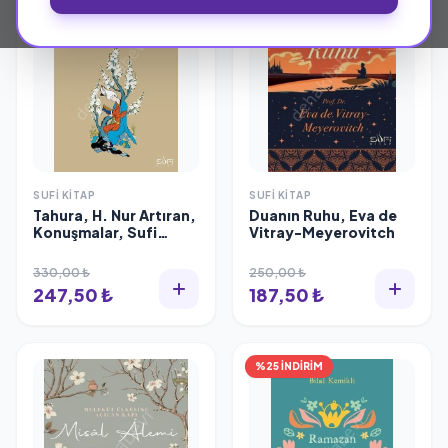
SUFI KITAP
SUFI KITAP
Tahura, H. Nur Artıran,
Duanın Ruhu, Eva de
Konuşmalar, Sufi
Vitray-Meyerovitch
Kitap
330,00 ₺
250,00 ₺
247,50 ₺
187,50 ₺
%25 İNDİRİM