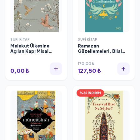
SUFI KITAP
SUFI KITAP
Melekut Ülkesine
Ramazan
Açılan Kapı Misal
Güzellemeleri, Bilal
Alemi, Büşra Arslan
Kemikli
Meçin
170,00 ₺
0,00 ₺
127,50 ₺
%25 İNDİRİM