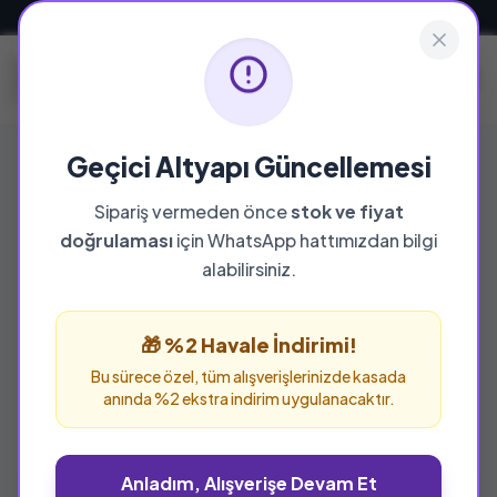
Güvenli ve Hızlı Teslimat
Geçici Altyapı Güncellemesi
Sipariş vermeden önce
stok ve fiyat
YAYINEVI
doğrulaması
için WhatsApp hattımızdan bilgi
Sufi Kitap
alabilirsiniz.
Sufi Kitap yayınevine ait tüm eserleri bu
sayfada inceleyebilir ve güvenle sipariş
🎁 %2 Havale İndirimi!
verebilirsiniz.
Bu sürece özel, tüm alışverişlerinizde kasada
anında %2 ekstra indirim uygulanacaktır.
Anladım, Alışverişe Devam Et
%25 İNDİRİM
%25 İNDİRİM