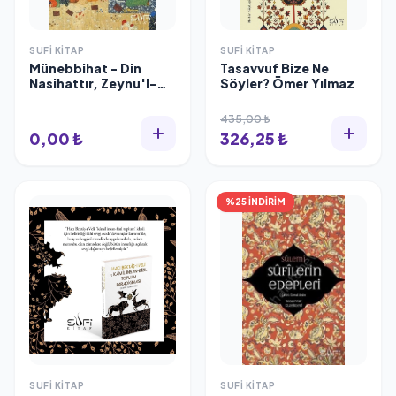
SUFI KITAP
SUFI KITAP
Münebbihat - Din
Tasavvuf Bize Ne
Nasihattır, Zeynu'l-
Söyler? Ömer Yılmaz
Kudat
435,00 ₺
0,00 ₺
326,25 ₺
%25 İNDİRİM
SUFI KITAP
SUFI KITAP