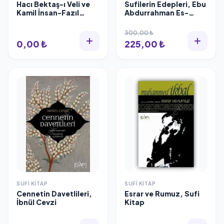
Hacı Bektaş-ı Veli ve
Sufilerin Edepleri, Ebu
Kamil İnsan-Fazıl
Abdurrahman Es-
Toplum Paradigması
Sülemi
300,00 ₺
0,00 ₺
225,00 ₺
SUFI KITAP
SUFI KITAP
Cennetin Davetlileri,
Esrar ve Rumuz, Sufi
İbnül Cevzi
Kitap