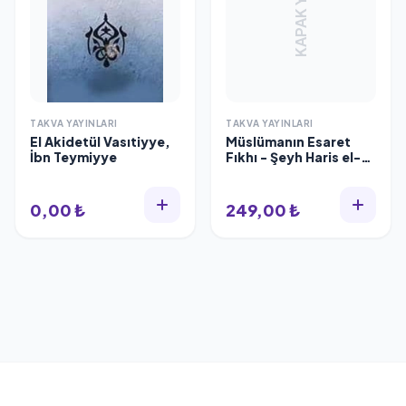
KAPAK YOK
TAKVA YAYINLARI
TAKVA YAYINLARI
El Akidetül Vasıtiyye,
Müslümanın Esaret
İbn Teymiyye
Fıkhı - Şeyh Haris el-
Nazari
0,00 ₺
249,00 ₺