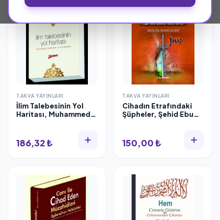
TAKVA YAYINLARI
TAKVA YAYINLARI
İlim Talebesinin Yol
Cihadın Etrafındaki
Haritası, Muhammed
Şüpheler, Şehid Ebu
İbrahim, Takva
Meysere es-Suri
Yayınları
186,32 ₺
150,00 ₺