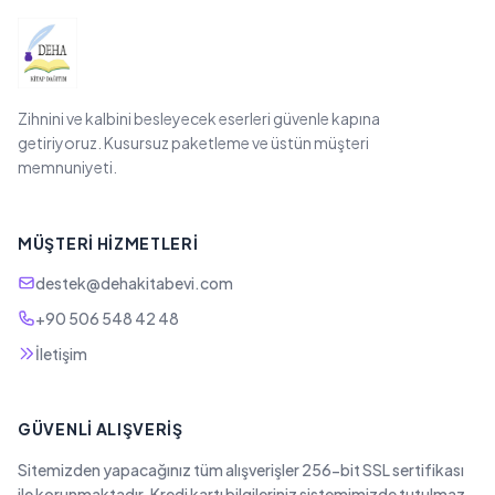
Zihnini ve kalbini besleyecek eserleri güvenle kapına
getiriyoruz. Kusursuz paketleme ve üstün müşteri
memnuniyeti.
MÜŞTERI HIZMETLERI
destek@dehakitabevi.com
+90 506 548 42 48
İletişim
GÜVENLI ALIŞVERIŞ
Sitemizden yapacağınız tüm alışverişler 256-bit SSL sertifikası
ile korunmaktadır. Kredi kartı bilgileriniz sistemimizde tutulmaz.