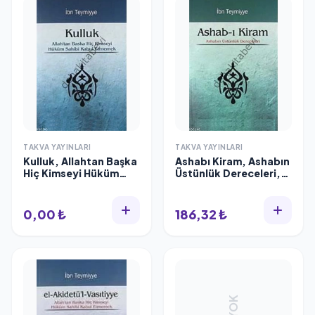
TAKVA YAYINLARI
TAKVA YAYINLARI
Kulluk, Allahtan Başka
Ashabı Kiram, Ashabın
Hiç Kimseyi Hüküm
Üstünlük Dereceleri,
Sahibi Kabul Etmemek
İbn Teymiyye
0,00 ₺
186,32 ₺