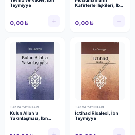
Tevhid ve Kader, İbn
Müslümanların
Teymiyye
Kafirlerle İlişkileri, İbn
Teymiyye
0,00 ₺
0,00 ₺
TAKVA YAYINLARI
TAKVA YAYINLARI
Kulun Allah'a
İctihad Risalesi, İbn
Yakınlaşması, İbn
Teymiyye
Teymiyye