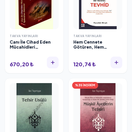
TAKVA YAYINLARI
TAKVA YAYINLARI
Canı İle Cihad Eden
Hem Cennete
Mücahidleri
Götüren, Hem
İlgilendiren Hükümler
Cehennemden Çıkaran
Bir Kelime Tevhid
670,20 ₺
120,74 ₺
%35 İNDİRİM