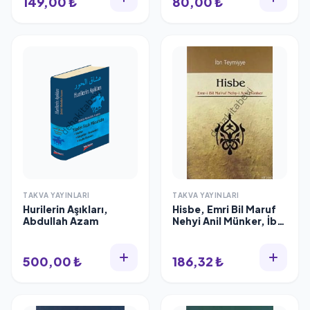
149,00 ₺
80,00 ₺
TAKVA YAYINLARI
TAKVA YAYINLARI
Hurilerin Aşıkları,
Hisbe, Emri Bil Maruf
Abdullah Azam
Nehyi Anil Münker, İbn
Teymiyye
500,00 ₺
186,32 ₺