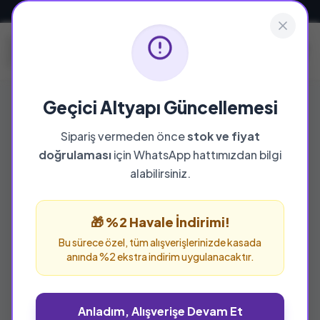
Güvenli ve Hızlı Teslimat
Geçici Altyapı Güncellemesi
Sipariş vermeden önce
stok ve fiyat
YAYINEVI
doğrulaması
için WhatsApp hattımızdan bilgi
Takva Yayınları
alabilirsiniz.
Takva Yayınları yayınevine ait tüm eserleri bu
sayfada inceleyebilir ve güvenle sipariş
🎁 %2 Havale İndirimi!
verebilirsiniz.
Bu sürece özel, tüm alışverişlerinizde kasada
anında %2 ekstra indirim uygulanacaktır.
Anladım, Alışverişe Devam Et