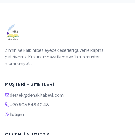
Zihnini ve kalbini besleyecek eserleri güvenle kapına
getiriyoruz. Kusursuz paketleme ve üstün müşteri
memnuniyeti.
MÜŞTERI HIZMETLERI
destek@dehakitabevi.com
+90 506 548 42 48
İletişim
GÜVENLI ALIŞVERIŞ