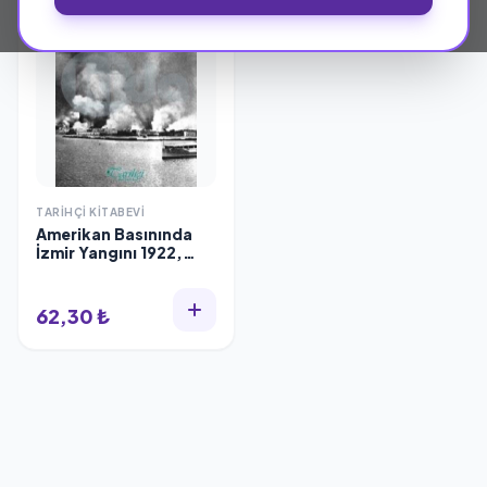
TARIHÇI KITABEVI
Amerikan Basınında
İzmir Yangını 1922,
Turgay Bülent
Göktürk, Tarihçi
Kitabevi
62,30 ₺