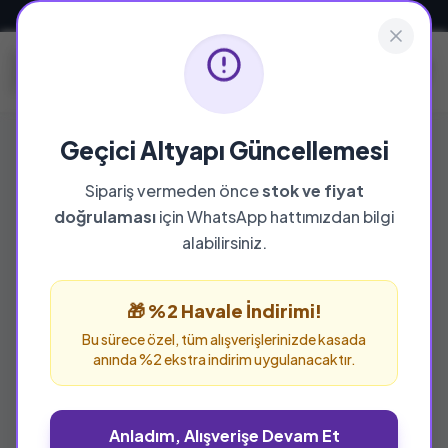
Güvenli ve Hızlı Teslimat
Geçici Altyapı Güncellemesi
Sipariş vermeden önce
stok ve fiyat
YAYINEVI
doğrulaması
için WhatsApp hattımızdan bilgi
Tarihçi Kitabevi
alabilirsiniz.
Tarihçi Kitabevi yayınevine ait tüm eserleri bu
sayfada inceleyebilir ve güvenle sipariş
🎁 %2 Havale İndirimi!
verebilirsiniz.
Bu sürece özel, tüm alışverişlerinizde kasada
anında %2 ekstra indirim uygulanacaktır.
Anladım, Alışverişe Devam Et