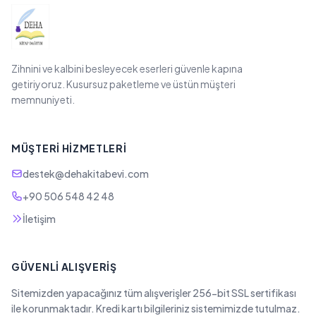
Zihnini ve kalbini besleyecek eserleri güvenle kapına
getiriyoruz. Kusursuz paketleme ve üstün müşteri
memnuniyeti.
MÜŞTERI HIZMETLERI
destek@dehakitabevi.com
+90 506 548 42 48
İletişim
GÜVENLI ALIŞVERIŞ
Sitemizden yapacağınız tüm alışverişler 256-bit SSL sertifikası
ile korunmaktadır. Kredi kartı bilgileriniz sistemimizde tutulmaz.