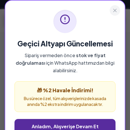
Güvenli ve Hızlı Teslimat
Geçici Altyapı Güncellemesi
Sipariş vermeden önce
stok ve fiyat
YAYINEVI
doğrulaması
için WhatsApp hattımızdan bilgi
Tereke Yayınevi
alabilirsiniz.
Tereke Yayınevi yayınevine ait tüm eserleri bu
sayfada inceleyebilir ve güvenle sipariş
🎁 %2 Havale İndirimi!
verebilirsiniz.
Bu sürece özel, tüm alışverişlerinizde kasada
anında %2 ekstra indirim uygulanacaktır.
Anladım, Alışverişe Devam Et
%25 İNDİRİM
%25 İNDİRİM