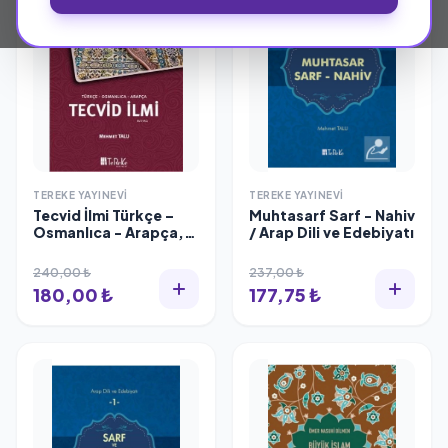
TEREKE YAYINEVI
TEREKE YAYINEVI
Tecvid İlmi Türkçe –
Muhtasarf Sarf - Nahiv
Osmanlıca - Arapça,
/ Arap Dili ve Edebiyatı
Tereke Yayınevi
240,00 ₺
237,00 ₺
180,00 ₺
177,75 ₺