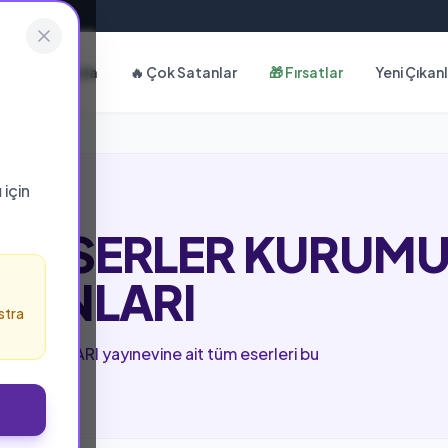
Hakkımızda
🔥 Çok Satanlar
🎁 Fırsatlar
Yeni Çıkan
ı
için
MA ESERLER KURUM
AYINLARI
stra
YAYINLARI yayınevine ait tüm eserleri bu
lirsiniz.