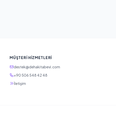
MÜŞTERI HIZMETLERI
destek@dehakitabevi.com
+90 506 548 42 48
İletişim