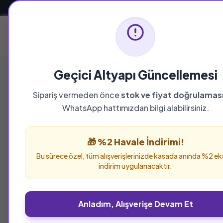
Güvenli ve Hızlı Teslimat
Ana Sayfa
Geçici Altyapı Güncellemesi
Sipariş vermeden önce
stok ve fiyat doğrulamas
YAYINEVI
WhatsApp hattımızdan bilgi alabilirsiniz.
TÜRKİYE YAZ
BAŞKANLIĞI Y
🎁 %2 Havale İndirimi!
Bu sürece özel, tüm alışverişlerinizde kasada anında %2 ek
indirim uygulanacaktır.
TÜRKİYE YAZMA ESERLER KURUMU BAŞKANLIĞI 
sayfada inceleyebilir ve güvenle sipariş verebi
Anladım, Alışverişe Devam Et