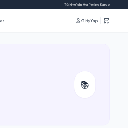
Türkiye'nin Her Yerine Kargo
lar
Giriş Yap
U
📚