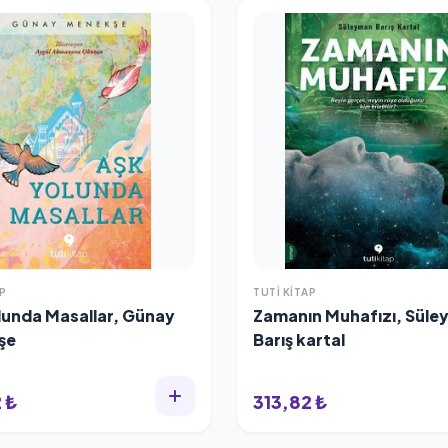
P
TUTI KITAP
lunda Masallar, Günay
Zamanın Muhafızı, Sül
şe
Barış kartal
 ₺
313,82 ₺