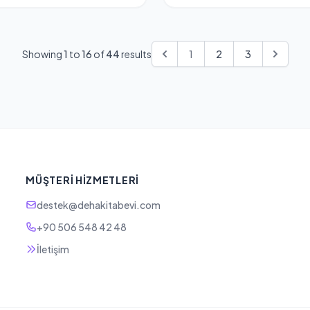
Showing
1
to
16
of
44
results
1
2
3
MÜŞTERI HIZMETLERI
destek@dehakitabevi.com
+90 506 548 42 48
İletişim