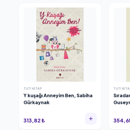
TUTI KITAP
TUTI KITA
Y kuşağı Anneyim Ben, Sabiha
Sıradan
Gürkaynak
Gusey
313,82 ₺
354,6