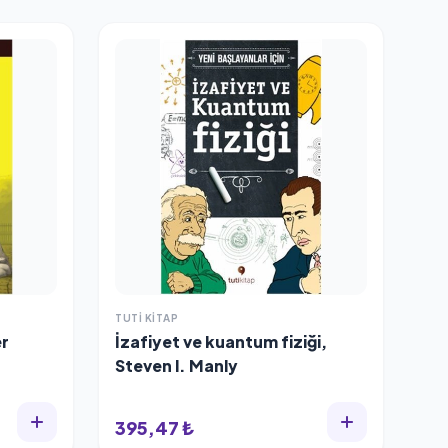
TUTI KITAP
er
İzafiyet ve kuantum fiziği,
Steven l. Manly
395,47 ₺