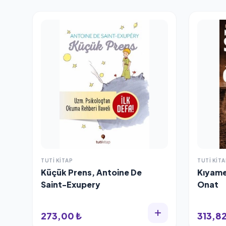
TUTI KITAP
TUTI KITA
Küçük Prens, Antoine De
Kıyame
Saint-Exupery
Onat
273,00 ₺
313,82