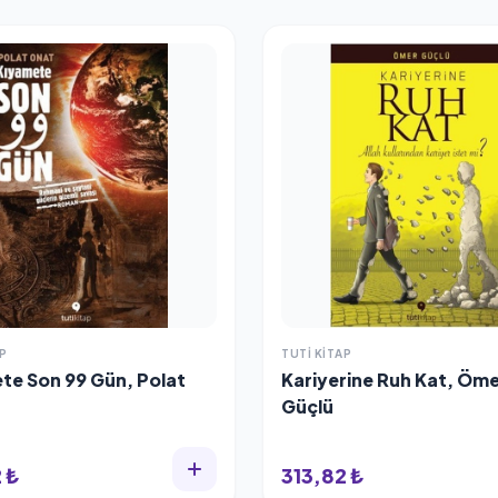
P
TUTI KITAP
te Son 99 Gün, Polat
Kariyerine Ruh Kat, Öm
Güçlü
 ₺
313,82 ₺