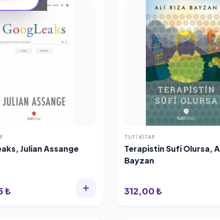
P
TUTI KITAP
aks, Julian Assange
Terapistin Sufi Olursa, A
Bayzan
5 ₺
312,00 ₺