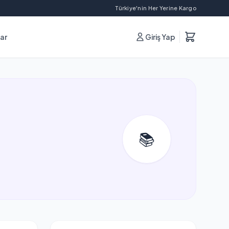
Türkiye'nin Her Yerine Kargo
lar
Giriş Yap
📚