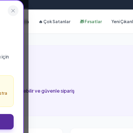
Hakkımızda
🔥 Çok Satanlar
🎁 Fırsatlar
Yeni Çıkan
ı
için
ada inceleyebilir ve güvenle sipariş
stra