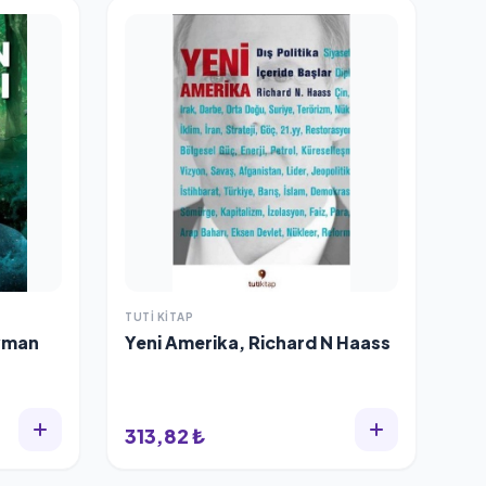
TUTI KITAP
eyman
Yeni Amerika, Richard N Haass
313,82 ₺