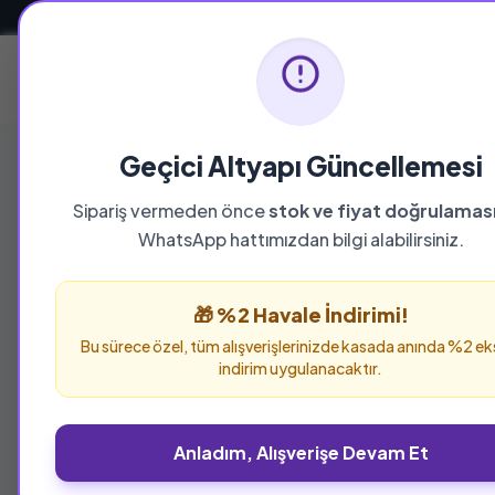
Güvenli ve Hızlı Teslimat
Ana Sayfa
Geçici Altyapı Güncellemesi
Sipariş vermeden önce
stok ve fiyat doğrulamas
YAYINEVI
WhatsApp hattımızdan bilgi alabilirsiniz.
Tuti Kitap
🎁 %2 Havale İndirimi!
Tuti Kitap yayınevine ait tüm eserleri bu sayf
Bu sürece özel, tüm alışverişlerinizde kasada anında %2 ek
verebilirsiniz.
indirim uygulanacaktır.
Anladım, Alışverişe Devam Et