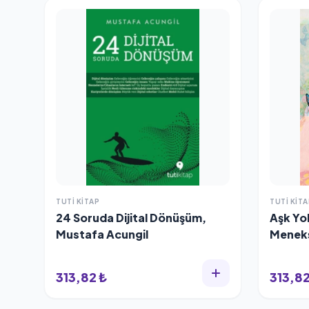
TUTI KITAP
TUTI KITA
24 Soruda Dijital Dönüşüm,
Aşk Yo
Mustafa Acungil
Menek
313,82 ₺
313,82