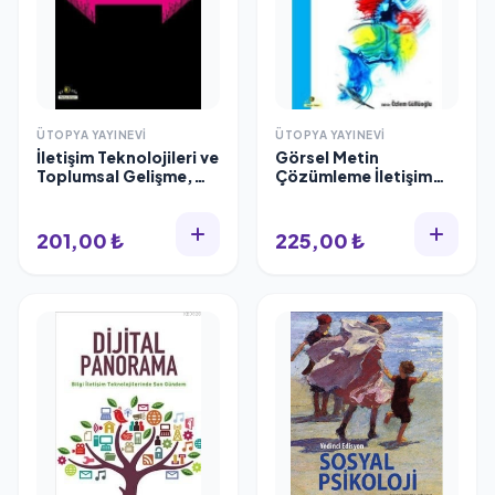
ÜTOPYA YAYINEVI
ÜTOPYA YAYINEVI
İletişim Teknolojileri ve
Görsel Metin
Toplumsal Gelişme,
Çözümleme İletişim
Funda Başaran,
Bilimlerinde Araştırma
Ütopya
Yöntemleri, Ütopya
201,00 ₺
225,00 ₺