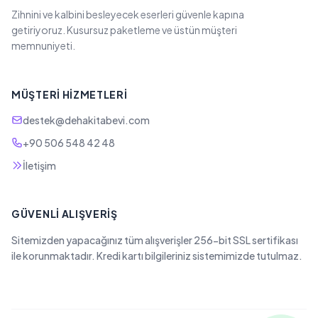
Zihnini ve kalbini besleyecek eserleri güvenle kapına
getiriyoruz. Kusursuz paketleme ve üstün müşteri
memnuniyeti.
MÜŞTERI HIZMETLERI
destek@dehakitabevi.com
+90 506 548 42 48
İletişim
GÜVENLI ALIŞVERIŞ
Sitemizden yapacağınız tüm alışverişler 256-bit SSL sertifikası
ile korunmaktadır. Kredi kartı bilgileriniz sistemimizde tutulmaz.