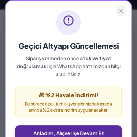
Güvenli ve Hızlı Teslimat
Geçici Altyapı Güncellemesi
Sipariş vermeden önce
stok ve fiyat
YAYINEVI
doğrulaması
için WhatsApp hattımızdan bilgi
Ütopya Yayınevi
alabilirsiniz.
Ütopya Yayınevi yayınevine ait tüm eserleri bu
sayfada inceleyebilir ve güvenle sipariş
🎁 %2 Havale İndirimi!
verebilirsiniz.
Bu sürece özel, tüm alışverişlerinizde kasada
anında %2 ekstra indirim uygulanacaktır.
Anladım, Alışverişe Devam Et