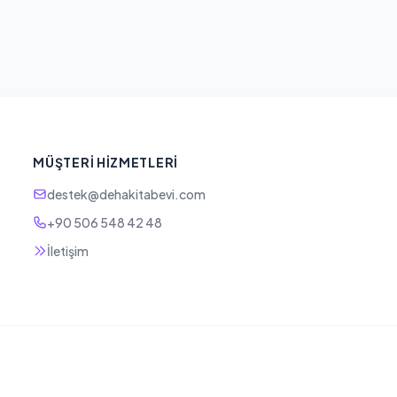
MÜŞTERI HIZMETLERI
destek@dehakitabevi.com
+90 506 548 42 48
İletişim