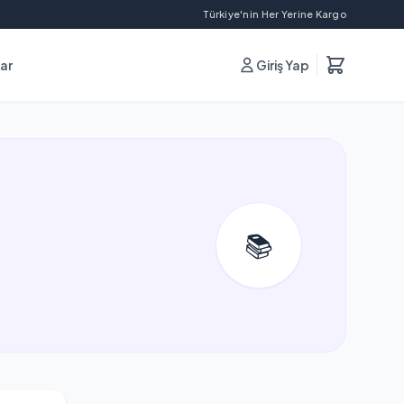
Türkiye'nin Her Yerine Kargo
lar
Giriş Yap
📚