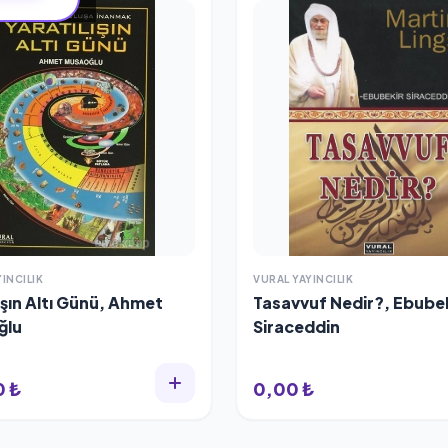
INCILIK
VURAL YAYINCILIK
ışın Altı Günü, Ahmet
Tasavvuf Nedir?, Ebubekir
ğlu
Siraceddin
0 ₺
0,00 ₺