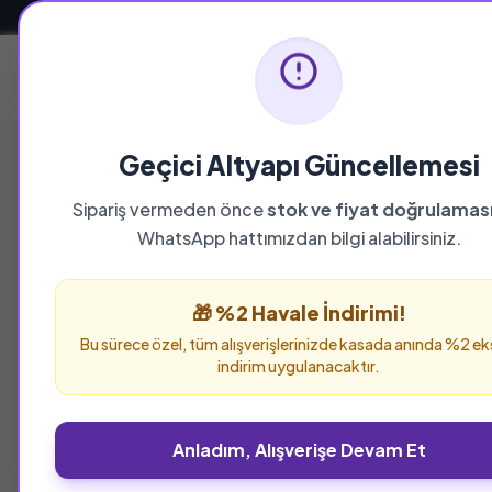
Güvenli ve Hızlı Teslimat
Ana Sayfa
Geçici Altyapı Güncellemesi
Sipariş vermeden önce
stok ve fiyat doğrulamas
YAYINEVI
WhatsApp hattımızdan bilgi alabilirsiniz.
Vural Yayıncılı
🎁 %2 Havale İndirimi!
Vural Yayıncılık yayınevine ait tüm eserleri bu
Bu sürece özel, tüm alışverişlerinizde kasada anında %2 ek
verebilirsiniz.
indirim uygulanacaktır.
Anladım, Alışverişe Devam Et