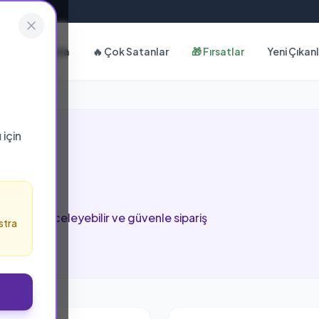
Hakkımızda
🔥 Çok Satanlar
🎁 Fırsatlar
Yeni Çıkan
ı
için
k
 sayfada inceleyebilir ve güvenle sipariş
stra