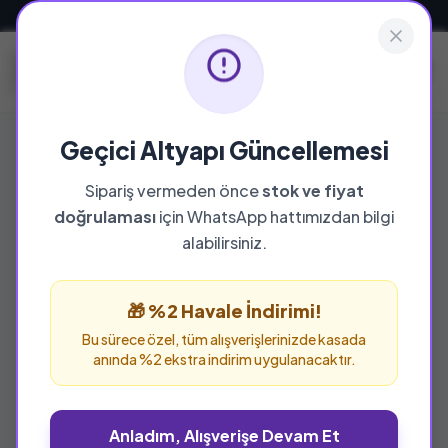
Güvenli ve Hızlı Teslimat
Geçici Altyapı Güncellemesi
Sipariş vermeden önce
stok ve fiyat
YAYINEVI
doğrulaması
için WhatsApp hattımızdan bilgi
Yakamoz
alabilirsiniz.
Yakamoz yayınevine ait tüm eserleri bu
sayfada inceleyebilir ve güvenle sipariş
🎁 %2 Havale İndirimi!
verebilirsiniz.
Bu sürece özel, tüm alışverişlerinizde kasada
anında %2 ekstra indirim uygulanacaktır.
Anladım, Alışverişe Devam Et
%25 İNDİRİM