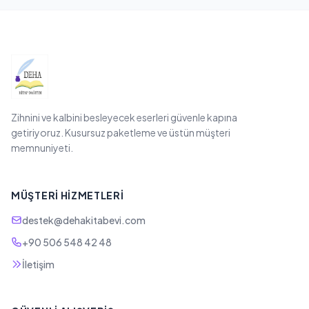
Zihnini ve kalbini besleyecek eserleri güvenle kapına
getiriyoruz. Kusursuz paketleme ve üstün müşteri
memnuniyeti.
MÜŞTERI HIZMETLERI
destek@dehakitabevi.com
+90 506 548 42 48
İletişim