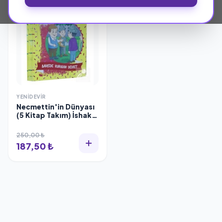
YENIDEVIR
Necmettin'in Dünyası
(5 Kitap Takım) İshak
Özen
250,00 ₺
187,50 ₺