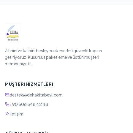
Zihnini ve kalbini besleyecek eserleri güvenle kapına
getiriyoruz. Kusursuz paketleme ve üstün müşteri
memnuniyeti.
MÜŞTERI HIZMETLERI
destek@dehakitabevi.com
+90 506 548 42 48
İletişim