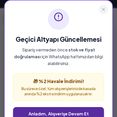
Güvenli ve Hızlı Teslimat
Geçici Altyapı Güncellemesi
Sipariş vermeden önce
stok ve fiyat
YAYINEVI
doğrulaması
için WhatsApp hattımızdan bilgi
Yenidevir
alabilirsiniz.
Yenidevir yayınevine ait tüm eserleri bu
sayfada inceleyebilir ve güvenle sipariş
🎁 %2 Havale İndirimi!
verebilirsiniz.
Bu sürece özel, tüm alışverişlerinizde kasada
anında %2 ekstra indirim uygulanacaktır.
Anladım, Alışverişe Devam Et
%25 İNDİRİM