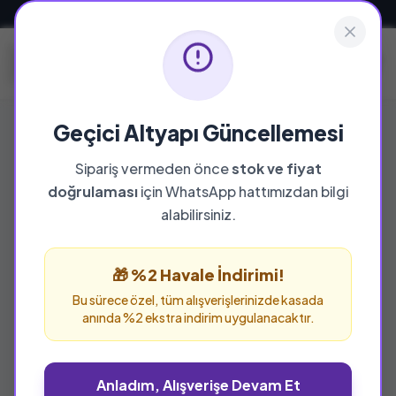
Güvenli ve Hızlı Teslimat
Geçici Altyapı Güncellemesi
Sipariş vermeden önce
stok ve fiyat
YAYINEVI
doğrulaması
için WhatsApp hattımızdan bilgi
Yurt Kitap Dağıtım
alabilirsiniz.
Yurt Kitap Dağıtım yayınevine ait tüm eserleri
bu sayfada inceleyebilir ve güvenle sipariş
🎁 %2 Havale İndirimi!
verebilirsiniz.
Bu sürece özel, tüm alışverişlerinizde kasada
anında %2 ekstra indirim uygulanacaktır.
Anladım, Alışverişe Devam Et