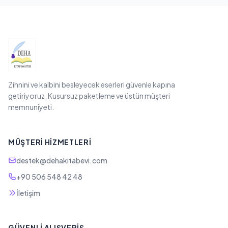
Zihnini ve kalbini besleyecek eserleri güvenle kapına
getiriyoruz. Kusursuz paketleme ve üstün müşteri
memnuniyeti.
MÜŞTERI HIZMETLERI
destek@dehakitabevi.com
+90 506 548 42 48
İletişim
GÜVENLI ALIŞVERIŞ