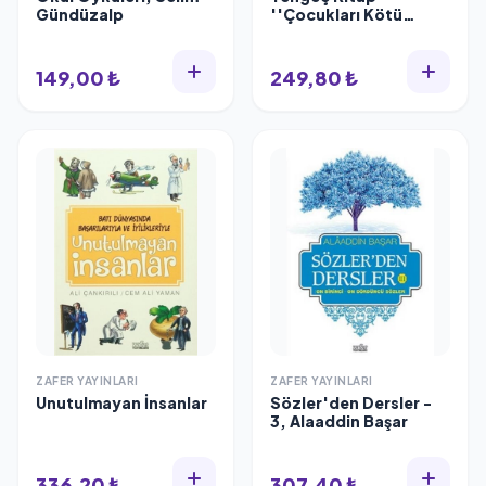
Gündüzalp
''Çocukları Kötü
Yetiştirmenin Yolları''
149,00 ₺
249,80 ₺
ZAFER YAYINLARI
ZAFER YAYINLARI
Unutulmayan İnsanlar
Sözler'den Dersler -
3, Alaaddin Başar
336,20 ₺
307,40 ₺