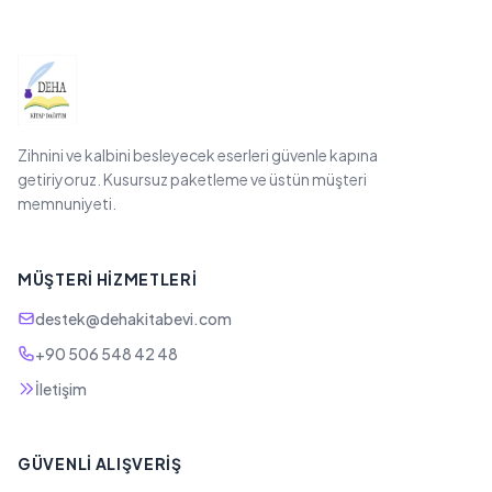
Zihnini ve kalbini besleyecek eserleri güvenle kapına
getiriyoruz. Kusursuz paketleme ve üstün müşteri
memnuniyeti.
MÜŞTERI HIZMETLERI
destek@dehakitabevi.com
+90 506 548 42 48
İletişim
GÜVENLI ALIŞVERIŞ