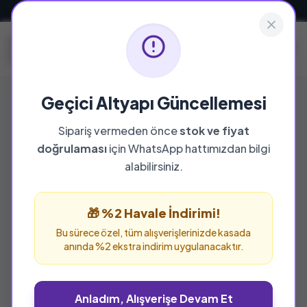
Güvenli ve Hızlı Teslimat
Geçici Altyapı Güncellemesi
Sipariş vermeden önce
stok ve fiyat
YAYINEVI
doğrulaması
için WhatsApp hattımızdan bilgi
Zafer Yayınları
alabilirsiniz.
Zafer Yayınları yayınevine ait tüm eserleri bu
sayfada inceleyebilir ve güvenle sipariş
🎁 %2 Havale İndirimi!
verebilirsiniz.
Bu sürece özel, tüm alışverişlerinizde kasada
anında %2 ekstra indirim uygulanacaktır.
Anladım, Alışverişe Devam Et