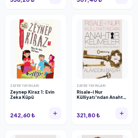
ZAFER YAYINLARI
ZAFER YAYINLARI
Zeynep Kiraz 1: Evin
Risale-i Nur
Zeka Küpü
Külliyatı'ndan Anahtar
Kelimeler, Alaaddin
Başar, Zafer Yayınları
242,60 ₺
321,80 ₺