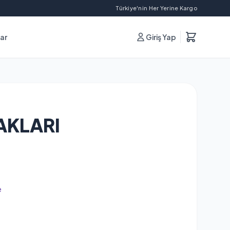
Türkiye'nin Her Yerine Kargo
lar
Giriş Yap
AKLARI
e