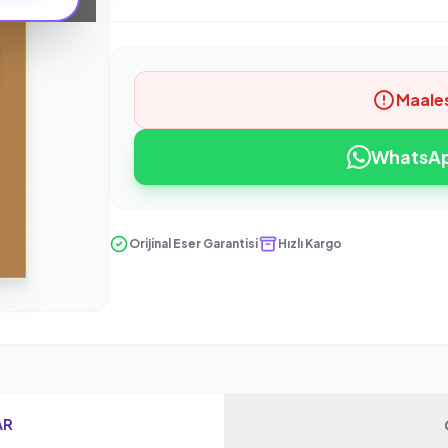
Maale
WhatsApp
Orijinal Eser Garantisi
Hızlı Kargo
AR