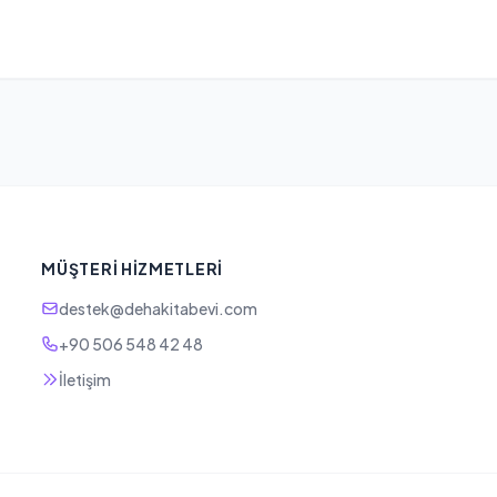
MÜŞTERI HIZMETLERI
destek@dehakitabevi.com
+90 506 548 42 48
İletişim