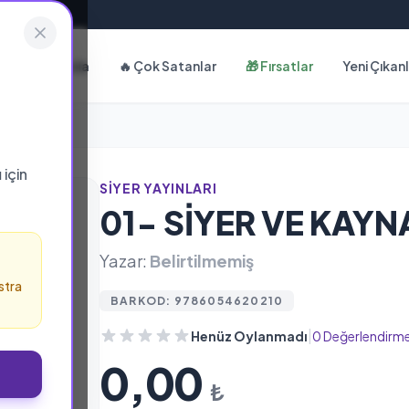
Hakkımızda
🔥 Çok Satanlar
🎁 Fırsatlar
Yeni Çıkan
ı
için
SIYER YAYINLARI
01- SİYER VE KAYN
Yazar:
Belirtilmemiş
stra
BARKOD: 9786054620210
|
Henüz Oylanmadı
0 Değerlendirm
0,00
₺