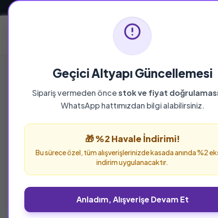
Güvenli ve Hızlı Teslimat
Ana Sayfa
Geçici Altyapı Güncellemesi
Sipariş vermeden önce
stok ve fiyat doğrulamas
WhatsApp hattımızdan bilgi alabilirsiniz.
🎁 %2 Havale İndirimi!
Bu sürece özel, tüm alışverişlerinizde kasada anında %2 ek
indirim uygulanacaktır.
Anladım, Alışverişe Devam Et