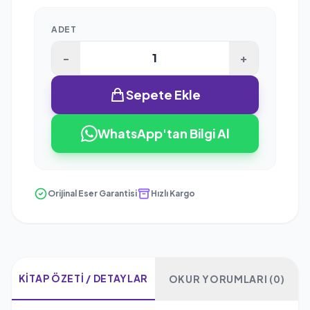
ADET
-
+
Sepete Ekle
WhatsApp'tan Bilgi Al
Orijinal Eser Garantisi
Hızlı Kargo
KITAP ÖZETI / DETAYLAR
OKUR YORUMLARI (0)