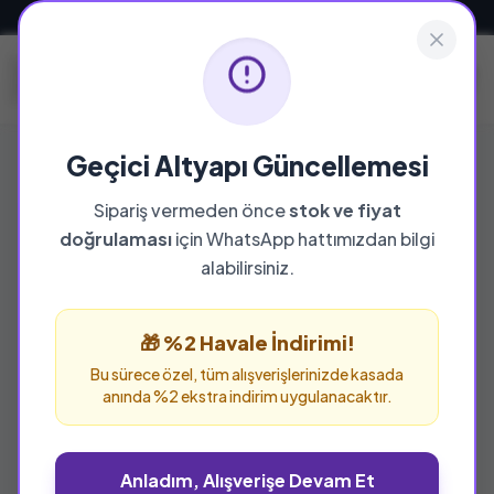
Güvenli ve Hızlı Teslimat
Geçici Altyapı Güncellemesi
Sipariş vermeden önce
stok ve fiyat
doğrulaması
için WhatsApp hattımızdan bilgi
alabilirsiniz.
🎁 %2 Havale İndirimi!
Bu sürece özel, tüm alışverişlerinizde kasada
anında %2 ekstra indirim uygulanacaktır.
Anladım, Alışverişe Devam Et