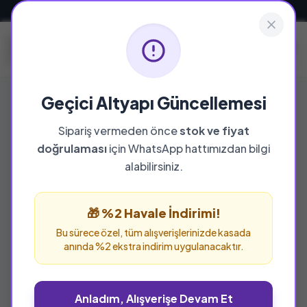
Güvenli ve Hızlı Teslimat
Geçici Altyapı Güncellemesi
Sipariş vermeden önce
stok ve fiyat
doğrulaması
için WhatsApp hattımızdan bilgi
%25 İNDİRİM
alabilirsiniz.
🎁 %2 Havale İndirimi!
Bu sürece özel, tüm alışverişlerinizde kasada
anında %2 ekstra indirim uygulanacaktır.
Anladım, Alışverişe Devam Et