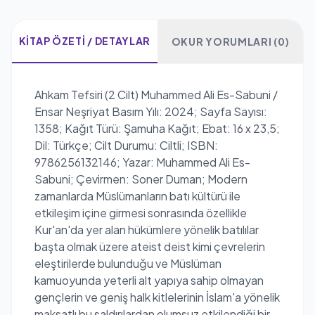
KITAP ÖZETI / DETAYLAR
OKUR YORUMLARI (0)
Ahkam Tefsiri (2 Cilt) Muhammed Ali Es-Sabuni /
Ensar Neşriyat Basım Yılı: 2024; Sayfa Sayısı:
1358; Kağıt Türü: Şamuha Kağıt; Ebat: 16 x 23,5;
Dil: Türkçe; Cilt Durumu: Ciltli; ISBN:
9786256132146; Yazar: Muhammed Ali Es-
Sabuni; Çevirmen: Soner Duman; Modern
zamanlarda Müslümanların batı kültürü ile
etkileşim içine girmesi sonrasında özellikle
Kur'an'da yer alan hükümlere yönelik batılılar
başta olmak üzere ateist deist kimi çevrelerin
eleştirilerde bulunduğu ve Müslüman
kamuoyunda yeterli alt yapıya sahip olmayan
gençlerin ve geniş halk kitlelerinin İslam'a yönelik
maksatlı bu saldırılardan olumsuz etkilendiği bir