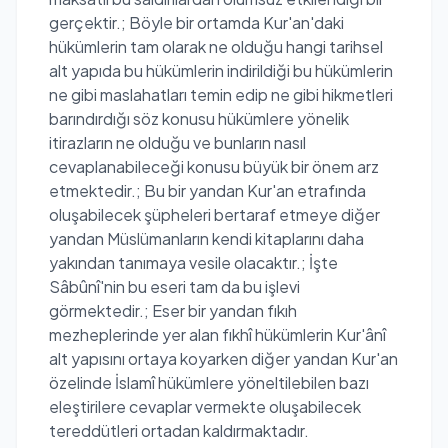
gerçektir.; Böyle bir ortamda Kur'an'daki
hükümlerin tam olarak ne olduğu hangi tarihsel
alt yapıda bu hükümlerin indirildiği bu hükümlerin
ne gibi maslahatları temin edip ne gibi hikmetleri
barındırdığı söz konusu hükümlere yönelik
itirazların ne olduğu ve bunların nasıl
cevaplanabileceği konusu büyük bir önem arz
etmektedir.; Bu bir yandan Kur'an etrafında
oluşabilecek şüpheleri bertaraf etmeye diğer
yandan Müslümanların kendi kitaplarını daha
yakından tanımaya vesile olacaktır.; İşte
Sâbûnî'nin bu eseri tam da bu işlevi
görmektedir.; Eser bir yandan fıkıh
mezheplerinde yer alan fıkhî hükümlerin Kur'ânî
alt yapısını ortaya koyarken diğer yandan Kur'an
özelinde İslamî hükümlere yöneltilebilen bazı
eleştirilere cevaplar vermekte oluşabilecek
tereddütleri ortadan kaldırmaktadır.