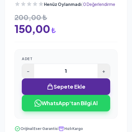
|
Henüz Oylanmadı
0 Değerlendirme
200,00 ₺
150,00
₺
ADET
-
+
Sepete Ekle
WhatsApp'tan Bilgi Al
Orijinal Eser Garantisi
Hızlı Kargo