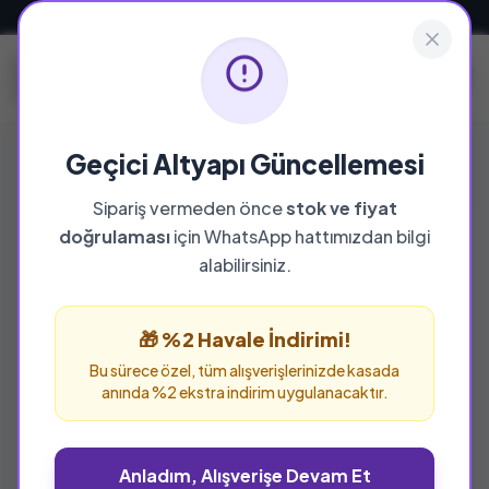
Güvenli ve Hızlı Teslimat
Geçici Altyapı Güncellemesi
Sipariş vermeden önce
stok ve fiyat
doğrulaması
için WhatsApp hattımızdan bilgi
%25 İNDİRİM
alabilirsiniz.
🎁 %2 Havale İndirimi!
Bu sürece özel, tüm alışverişlerinizde kasada
anında %2 ekstra indirim uygulanacaktır.
Anladım, Alışverişe Devam Et