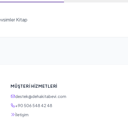
evsimler Kitap
MÜŞTERI HIZMETLERI
destek@dehakitabevi.com
+90 506 548 42 48
İletişim