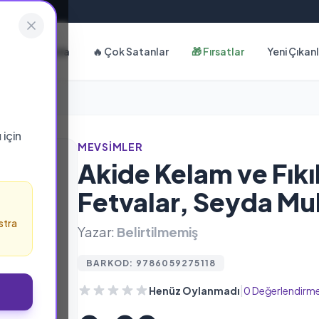
Hakkımızda
🔥 Çok Satanlar
🎁 Fırsatlar
Yeni Çıkan
ı
için
MEVSIMLER
Akide Kelam ve Fıkı
Fetvalar, Seyda M
stra
Yazar:
Belirtilmemiş
BARKOD: 9786059275118
|
Henüz Oylanmadı
0 Değerlendirm