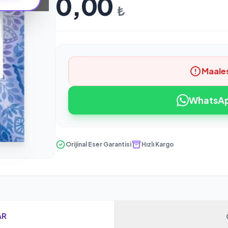
0,00
₺
Maale
WhatsApp
Orijinal Eser Garantisi
Hızlı Kargo
AR