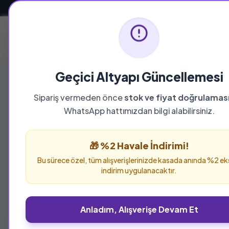
Güvenli ve Hızlı Teslimat
Ana Sayfa
Geçici Altyapı Güncellemesi
Sipariş vermeden önce
stok ve fiyat doğrulamas
WhatsApp hattımızdan bilgi alabilirsiniz.
🎁 %2 Havale İndirimi!
Bu sürece özel, tüm alışverişlerinizde kasada anında %2 ek
indirim uygulanacaktır.
Anladım, Alışverişe Devam Et