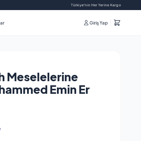
Türkiye'nin Her Yerine Kargo
lar
Giriş Yap
h Meselelerine
uhammed Emin Er
e