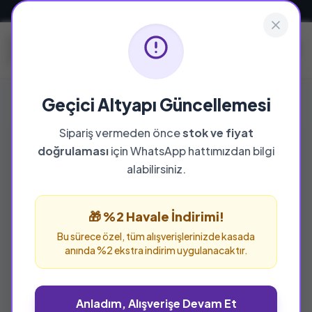
Güvenli ve Hızlı Teslimat
Geçici Altyapı Güncellemesi
Sipariş vermeden önce
stok ve fiyat
doğrulaması
için WhatsApp hattımızdan bilgi
alabilirsiniz.
🎁 %2 Havale İndirimi!
Bu sürece özel, tüm alışverişlerinizde kasada
anında %2 ekstra indirim uygulanacaktır.
Anladım, Alışverişe Devam Et