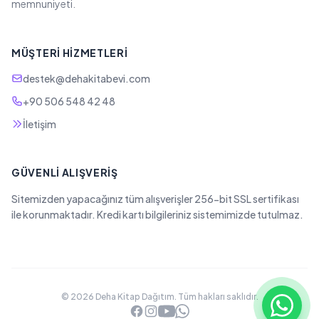
memnuniyeti.
MÜŞTERI HIZMETLERI
destek@dehakitabevi.com
+90 506 548 42 48
İletişim
GÜVENLI ALIŞVERIŞ
Sitemizden yapacağınız tüm alışverişler 256-bit SSL sertifikası
ile korunmaktadır. Kredi kartı bilgileriniz sistemimizde tutulmaz.
© 2026 Deha Kitap Dağıtım. Tüm hakları saklıdır.