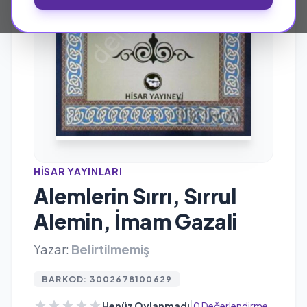
HISAR YAYINLARI
Alemlerin Sırrı, Sırrul
Alemin, İmam Gazali
Yazar:
Belirtilmemiş
BARKOD: 3002678100629
|
Henüz Oylanmadı
0 Değerlendirme