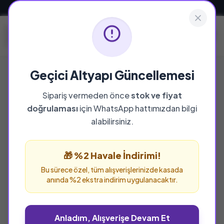
Güvenli ve Hızlı Teslimat
Geçici Altyapı Güncellemesi
Sipariş vermeden önce
stok ve fiyat
doğrulaması
için WhatsApp hattımızdan bilgi
%25 İNDİRİM
alabilirsiniz.
🎁 %2 Havale İndirimi!
Bu sürece özel, tüm alışverişlerinizde kasada
anında %2 ekstra indirim uygulanacaktır.
Anladım, Alışverişe Devam Et