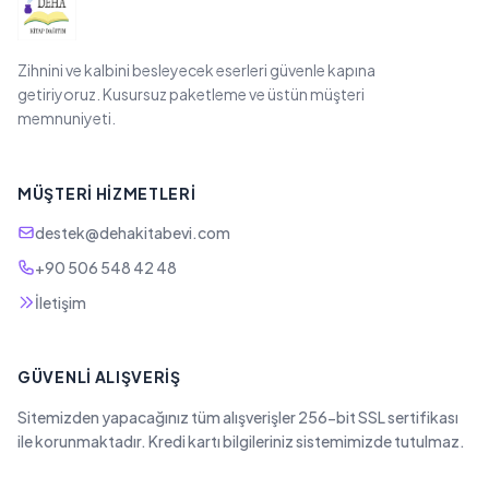
Zihnini ve kalbini besleyecek eserleri güvenle kapına
getiriyoruz. Kusursuz paketleme ve üstün müşteri
memnuniyeti.
MÜŞTERI HIZMETLERI
destek@dehakitabevi.com
+90 506 548 42 48
İletişim
GÜVENLI ALIŞVERIŞ
Sitemizden yapacağınız tüm alışverişler 256-bit SSL sertifikası
ile korunmaktadır. Kredi kartı bilgileriniz sistemimizde tutulmaz.