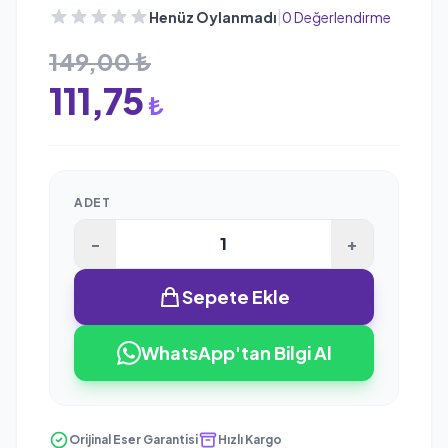
|
Henüz Oylanmadı
0 Değerlendirme
149,00 ₺
111,75
₺
ADET
-
+
Sepete Ekle
WhatsApp'tan Bilgi Al
Orijinal Eser Garantisi
Hızlı Kargo