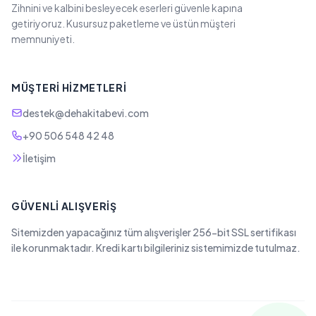
Zihnini ve kalbini besleyecek eserleri güvenle kapına
getiriyoruz. Kusursuz paketleme ve üstün müşteri
memnuniyeti.
MÜŞTERI HIZMETLERI
destek@dehakitabevi.com
+90 506 548 42 48
İletişim
GÜVENLI ALIŞVERIŞ
Sitemizden yapacağınız tüm alışverişler 256-bit SSL sertifikası
ile korunmaktadır. Kredi kartı bilgileriniz sistemimizde tutulmaz.