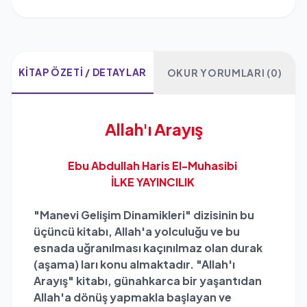
KITAP ÖZETI / DETAYLAR
OKUR YORUMLARI (0)
Allah'ı Arayış
Ebu Abdullah Haris El-Muhasibi
İLKE YAYINCILIK
"Manevi Gelişim Dinamikleri" dizisinin bu
üçüncü kitabı, Allah'a yolculuğu ve bu
esnada uğranılması kaçınılmaz olan durak
(aşama) ları konu almaktadır. "Allah'ı
Arayış" kitabı, günahkarca bir yaşantıdan
Allah'a dönüş yapmakla başlayan ve