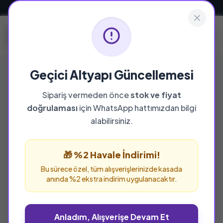
Güvenli ve Hızlı Teslimat
Geçici Altyapı Güncellemesi
Sipariş vermeden önce
stok ve fiyat
doğrulaması
için WhatsApp hattımızdan bilgi
%25 İNDİRİM
alabilirsiniz.
🎁 %2 Havale İndirimi!
Bu sürece özel, tüm alışverişlerinizde kasada
anında %2 ekstra indirim uygulanacaktır.
Anladım, Alışverişe Devam Et