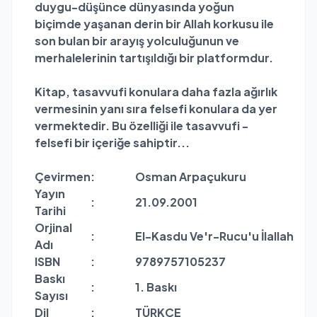
duygu-düşünce dünyasında yoğun
biçimde yaşanan derin bir Allah korkusu ile
son bulan bir arayış yolculuğunun ve
merhalelerinin tartışıldığı bir platformdur.
Kitap, tasavvufi konulara daha fazla ağırlık
vermesinin yanı sıra felsefi konulara da yer
vermektedir. Bu özelliği ile tasavvufi -
felsefi bir içeriğe sahiptir...
Çevirmen
:
Osman Arpaçukuru
Yayın
:
21.09.2001
Tarihi
Orjinal
:
El-Kasdu Ve'r-Rucu'u İlallah
Adı
ISBN
:
9789757105237
Baskı
:
1. Baskı
Sayısı
Dil
:
TÜRKÇE