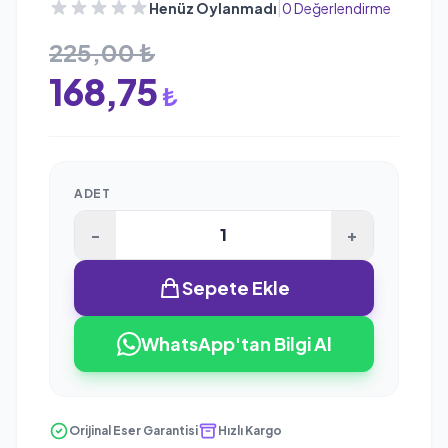
|
Henüz Oylanmadı
0 Değerlendirme
225,00 ₺
168,75
₺
ADET
-
+
Sepete Ekle
WhatsApp'tan Bilgi Al
Orijinal Eser Garantisi
Hızlı Kargo