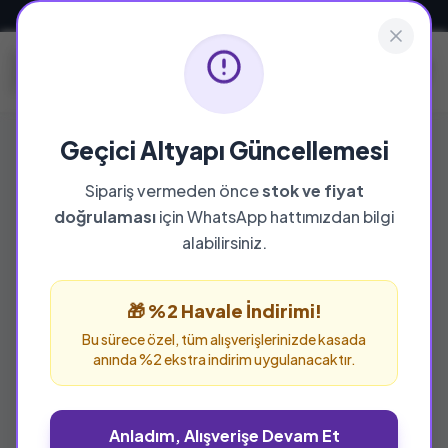
Güvenli ve Hızlı Teslimat
Geçici Altyapı Güncellemesi
Sipariş vermeden önce
stok ve fiyat
doğrulaması
için WhatsApp hattımızdan bilgi
alabilirsiniz.
🎁 %2 Havale İndirimi!
Bu sürece özel, tüm alışverişlerinizde kasada
anında %2 ekstra indirim uygulanacaktır.
Anladım, Alışverişe Devam Et