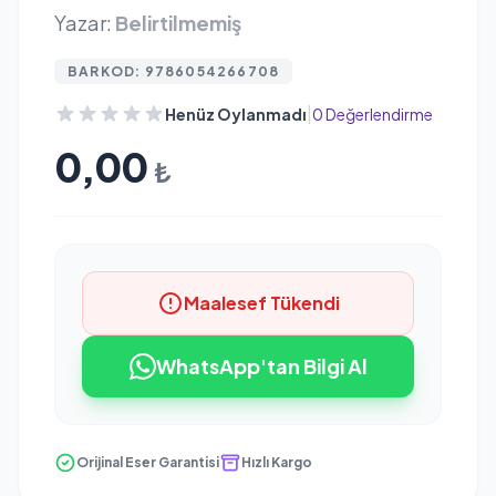
Yazar:
Belirtilmemiş
BARKOD: 9786054266708
|
Henüz Oylanmadı
0 Değerlendirme
0,00
₺
Maalesef Tükendi
WhatsApp'tan Bilgi Al
Orijinal Eser Garantisi
Hızlı Kargo