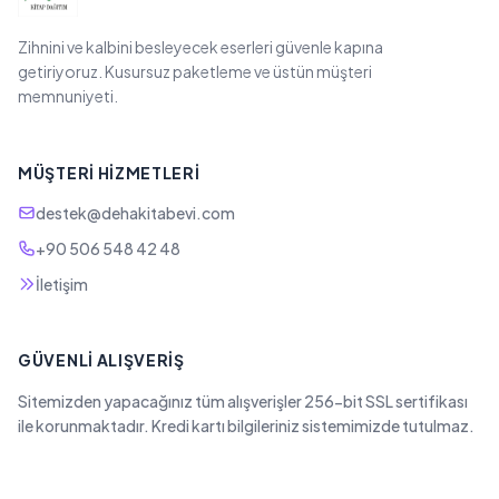
Zihnini ve kalbini besleyecek eserleri güvenle kapına
getiriyoruz. Kusursuz paketleme ve üstün müşteri
memnuniyeti.
MÜŞTERI HIZMETLERI
destek@dehakitabevi.com
+90 506 548 42 48
İletişim
GÜVENLI ALIŞVERIŞ
Sitemizden yapacağınız tüm alışverişler 256-bit SSL sertifikası
ile korunmaktadır. Kredi kartı bilgileriniz sistemimizde tutulmaz.