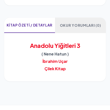
KITAP ÖZETI / DETAYLAR
OKUR YORUMLARI (0)
Anadolu Yiğitleri 3
( Nene Hatun )
İbrahim Uçar
Çilek Kitap