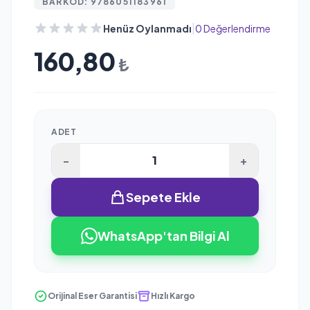
BARKOD: 9786051183961
|
Henüz Oylanmadı
0 Değerlendirme
160,80
₺
ADET
-
+
Sepete Ekle
WhatsApp'tan Bilgi Al
Orijinal Eser Garantisi
Hızlı Kargo