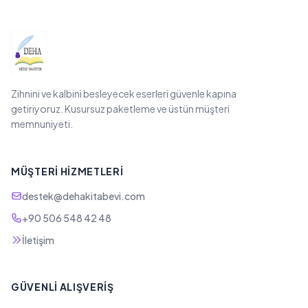
Zihnini ve kalbini besleyecek eserleri güvenle kapına
getiriyoruz. Kusursuz paketleme ve üstün müşteri
memnuniyeti.
MÜŞTERI HIZMETLERI
destek@dehakitabevi.com
+90 506 548 42 48
İletişim
GÜVENLI ALIŞVERIŞ