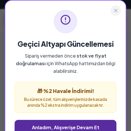
Güvenli ve Hızlı Teslimat
Geçici Altyapı Güncellemesi
Sipariş vermeden önce
stok ve fiyat
doğrulaması
için WhatsApp hattımızdan bilgi
alabilirsiniz.
🎁 %2 Havale İndirimi!
Bu sürece özel, tüm alışverişlerinizde kasada
anında %2 ekstra indirim uygulanacaktır.
Anladım, Alışverişe Devam Et