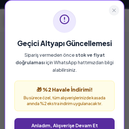
Güvenli ve Hızlı Teslimat
Geçici Altyapı Güncellemesi
Sipariş vermeden önce
stok ve fiyat
doğrulaması
için WhatsApp hattımızdan bilgi
alabilirsiniz.
🎁 %2 Havale İndirimi!
Bu sürece özel, tüm alışverişlerinizde kasada
anında %2 ekstra indirim uygulanacaktır.
Anladım, Alışverişe Devam Et