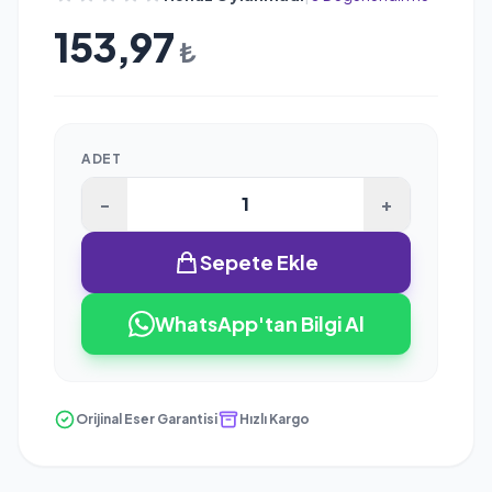
153,97
₺
ADET
-
+
Sepete Ekle
WhatsApp'tan Bilgi Al
Orijinal Eser Garantisi
Hızlı Kargo