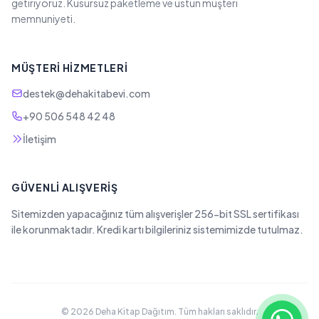
getiriyoruz. Kusursuz paketleme ve üstün müşteri
memnuniyeti.
MÜŞTERI HIZMETLERI
destek@dehakitabevi.com
+90 506 548 42 48
İletişim
GÜVENLI ALIŞVERIŞ
Sitemizden yapacağınız tüm alışverişler 256-bit SSL sertifikası
ile korunmaktadır. Kredi kartı bilgileriniz sistemimizde tutulmaz.
© 2026 Deha Kitap Dağıtım. Tüm hakları saklıdır.