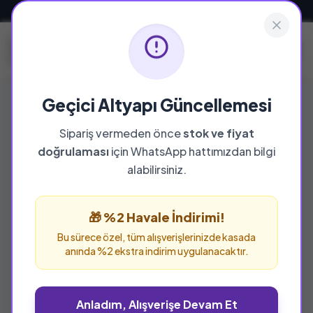
Güvenli ve Hızlı Teslimat
Geçici Altyapı Güncellemesi
Sipariş vermeden önce
stok ve fiyat
doğrulaması
için WhatsApp hattımızdan bilgi
alabilirsiniz.
🎁 %2 Havale İndirimi!
Bu sürece özel, tüm alışverişlerinizde kasada
anında %2 ekstra indirim uygulanacaktır.
Anladım, Alışverişe Devam Et